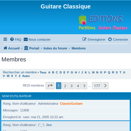
Guitare Classique
FAQ
Nous contacter
S’enregistrer
Connexion
Accueil
Portail
Index du forum
Membres
Membres
Rechercher un membre
•
Tous
A
B
C
D
E
F
G
H
I
J
K
L
M
N
O
P
Q
R
S
T
U
V
W
X
Y
Z
Autre
Page
1
sur
177
1
2
3
4
5
177
Suivante
8819 membres
…
NOM D’UTILISATEUR
Rang, Nom d’utilisateur
Administrateur
ClassicGuitare
Messages
11908
Enregistré le
sam. mai 21, 2005 10:22 am
Rang, Nom d’utilisateur
(°_°)
Jive