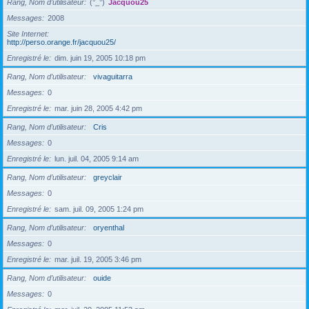
Rang, Nom d’utilisateur
(°_°)
Jacquou25
Messages
2008
Site Internet
http://perso.orange.fr/jacquou25/
Enregistré le
dim. juin 19, 2005 10:18 pm
Rang, Nom d’utilisateur
vivaguitarra
Messages
0
Enregistré le
mar. juin 28, 2005 4:42 pm
Rang, Nom d’utilisateur
Cris
Messages
0
Enregistré le
lun. juil. 04, 2005 9:14 am
Rang, Nom d’utilisateur
greyclair
Messages
0
Enregistré le
sam. juil. 09, 2005 1:24 pm
Rang, Nom d’utilisateur
oryenthal
Messages
0
Enregistré le
mar. juil. 19, 2005 3:46 pm
Rang, Nom d’utilisateur
ouide
Messages
0