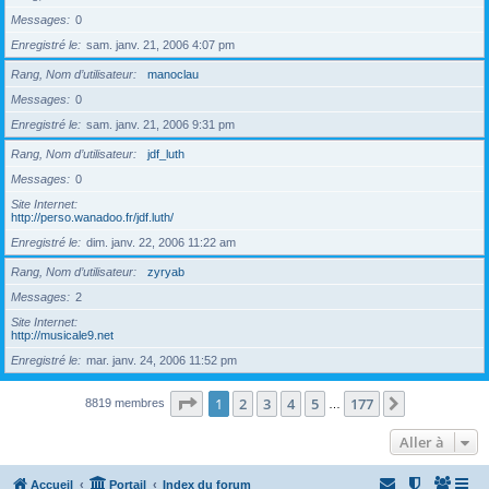
Messages
0
Enregistré le
sam. janv. 21, 2006 4:07 pm
Rang, Nom d’utilisateur
manoclau
Messages
0
Enregistré le
sam. janv. 21, 2006 9:31 pm
Rang, Nom d’utilisateur
jdf_luth
Messages
0
Site Internet
http://perso.wanadoo.fr/jdf.luth/
Enregistré le
dim. janv. 22, 2006 11:22 am
Rang, Nom d’utilisateur
zyryab
Messages
2
Site Internet
http://musicale9.net
Enregistré le
mar. janv. 24, 2006 11:52 pm
Page
1
sur
177
1
2
3
4
5
177
Suivante
8819 membres
…
Aller à
Accueil
Portail
Index du forum