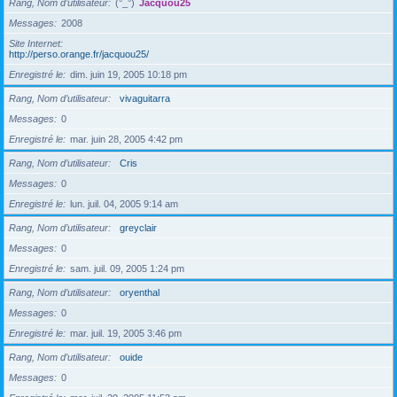
Rang, Nom d’utilisateur
(°_°)
Jacquou25
Messages
2008
Site Internet
http://perso.orange.fr/jacquou25/
Enregistré le
dim. juin 19, 2005 10:18 pm
Rang, Nom d’utilisateur
vivaguitarra
Messages
0
Enregistré le
mar. juin 28, 2005 4:42 pm
Rang, Nom d’utilisateur
Cris
Messages
0
Enregistré le
lun. juil. 04, 2005 9:14 am
Rang, Nom d’utilisateur
greyclair
Messages
0
Enregistré le
sam. juil. 09, 2005 1:24 pm
Rang, Nom d’utilisateur
oryenthal
Messages
0
Enregistré le
mar. juil. 19, 2005 3:46 pm
Rang, Nom d’utilisateur
ouide
Messages
0