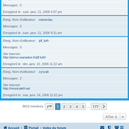
Messages
0
Enregistré le
sam. janv. 21, 2006 4:07 pm
Rang, Nom d’utilisateur
manoclau
Messages
0
Enregistré le
sam. janv. 21, 2006 9:31 pm
Rang, Nom d’utilisateur
jdf_luth
Messages
0
Site Internet
http://perso.wanadoo.fr/jdf.luth/
Enregistré le
dim. janv. 22, 2006 11:22 am
Rang, Nom d’utilisateur
zyryab
Messages
2
Site Internet
http://musicale9.net
Enregistré le
mar. janv. 24, 2006 11:52 pm
Page
1
sur
177
1
2
3
4
5
177
Suivante
8819 membres
…
Aller à
Accueil
Portail
Index du forum