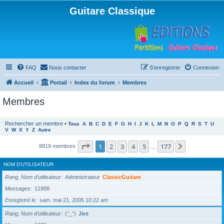
Guitare Classique
FAQ
Nous contacter
S’enregistrer
Connexion
Accueil
Portail
Index du forum
Membres
Membres
Rechercher un membre
•
Tous
A
B
C
D
E
F
G
H
I
J
K
L
M
N
O
P
Q
R
S
T
U
V
W
X
Y
Z
Autre
Page
1
sur
177
1
2
3
4
5
177
Suivante
8819 membres
…
NOM D’UTILISATEUR
Rang, Nom d’utilisateur
Administrateur
ClassicGuitare
Messages
11908
Enregistré le
sam. mai 21, 2005 10:22 am
Rang, Nom d’utilisateur
(°_°)
Jive