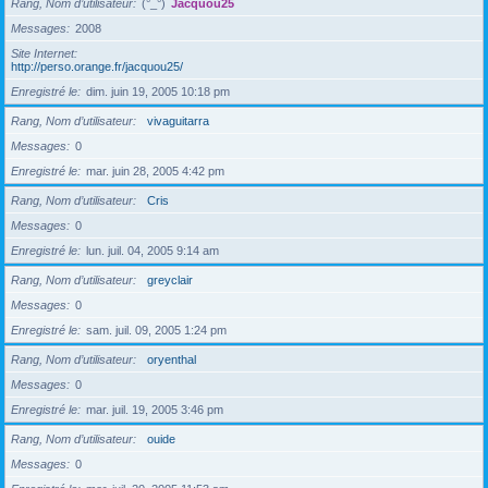
Rang, Nom d’utilisateur
(°_°)
Jacquou25
Messages
2008
Site Internet
http://perso.orange.fr/jacquou25/
Enregistré le
dim. juin 19, 2005 10:18 pm
Rang, Nom d’utilisateur
vivaguitarra
Messages
0
Enregistré le
mar. juin 28, 2005 4:42 pm
Rang, Nom d’utilisateur
Cris
Messages
0
Enregistré le
lun. juil. 04, 2005 9:14 am
Rang, Nom d’utilisateur
greyclair
Messages
0
Enregistré le
sam. juil. 09, 2005 1:24 pm
Rang, Nom d’utilisateur
oryenthal
Messages
0
Enregistré le
mar. juil. 19, 2005 3:46 pm
Rang, Nom d’utilisateur
ouide
Messages
0