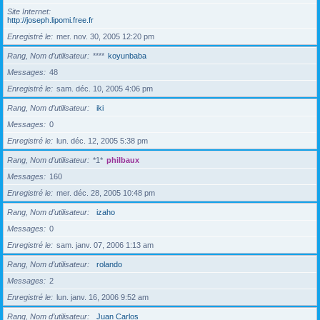
Site Internet
http://joseph.lipomi.free.fr
Enregistré le
mer. nov. 30, 2005 12:20 pm
Rang, Nom d’utilisateur
****
koyunbaba
Messages
48
Enregistré le
sam. déc. 10, 2005 4:06 pm
Rang, Nom d’utilisateur
iki
Messages
0
Enregistré le
lun. déc. 12, 2005 5:38 pm
Rang, Nom d’utilisateur
*1*
philbaux
Messages
160
Enregistré le
mer. déc. 28, 2005 10:48 pm
Rang, Nom d’utilisateur
izaho
Messages
0
Enregistré le
sam. janv. 07, 2006 1:13 am
Rang, Nom d’utilisateur
rolando
Messages
2
Enregistré le
lun. janv. 16, 2006 9:52 am
Rang, Nom d’utilisateur
Juan Carlos