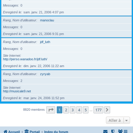
Messages
0
Enregistré le
sam. janv. 21, 2006 4:07 pm
Rang, Nom d’utilisateur
manoclau
Messages
0
Enregistré le
sam. janv. 21, 2006 9:31 pm
Rang, Nom d’utilisateur
jdf_luth
Messages
0
Site Internet
http://perso.wanadoo.fr/jdf.luth/
Enregistré le
dim. janv. 22, 2006 11:22 am
Rang, Nom d’utilisateur
zyryab
Messages
2
Site Internet
http://musicale9.net
Enregistré le
mar. janv. 24, 2006 11:52 pm
Page
1
sur
177
1
2
3
4
5
177
Suivante
8820 membres
…
Aller à
Accueil
Portail
Index du forum