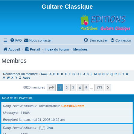
Guitare Classique
FAQ
Nous contacter
S’enregistrer
Connexion
Accueil
Portail
Index du forum
Membres
Membres
Rechercher un membre
•
Tous
A
B
C
D
E
F
G
H
I
J
K
L
M
N
O
P
Q
R
S
T
U
V
W
X
Y
Z
Autre
Page
1
sur
177
1
2
3
4
5
177
Suivante
8820 membres
…
NOM D’UTILISATEUR
Rang, Nom d’utilisateur
Administrateur
ClassicGuitare
Messages
11908
Enregistré le
sam. mai 21, 2005 10:22 am
Rang, Nom d’utilisateur
(°_°)
Jive