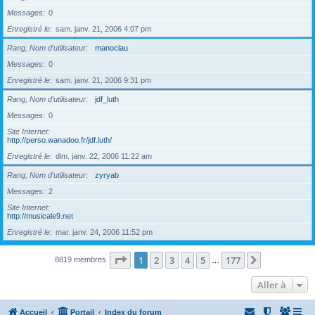
Messages
0
Enregistré le
sam. janv. 21, 2006 4:07 pm
Rang, Nom d’utilisateur
manoclau
Messages
0
Enregistré le
sam. janv. 21, 2006 9:31 pm
Rang, Nom d’utilisateur
jdf_luth
Messages
0
Site Internet
http://perso.wanadoo.fr/jdf.luth/
Enregistré le
dim. janv. 22, 2006 11:22 am
Rang, Nom d’utilisateur
zyryab
Messages
2
Site Internet
http://musicale9.net
Enregistré le
mar. janv. 24, 2006 11:52 pm
Page
1
sur
177
1
2
3
4
5
177
Suivante
8819 membres
…
Aller à
Accueil
Portail
Index du forum