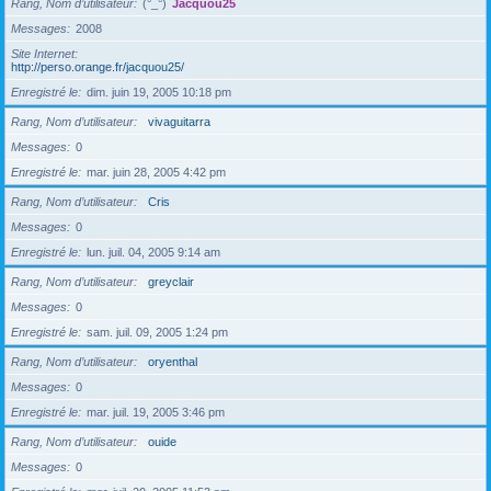
Rang, Nom d’utilisateur
(°_°)
Jacquou25
Messages
2008
Site Internet
http://perso.orange.fr/jacquou25/
Enregistré le
dim. juin 19, 2005 10:18 pm
Rang, Nom d’utilisateur
vivaguitarra
Messages
0
Enregistré le
mar. juin 28, 2005 4:42 pm
Rang, Nom d’utilisateur
Cris
Messages
0
Enregistré le
lun. juil. 04, 2005 9:14 am
Rang, Nom d’utilisateur
greyclair
Messages
0
Enregistré le
sam. juil. 09, 2005 1:24 pm
Rang, Nom d’utilisateur
oryenthal
Messages
0
Enregistré le
mar. juil. 19, 2005 3:46 pm
Rang, Nom d’utilisateur
ouide
Messages
0