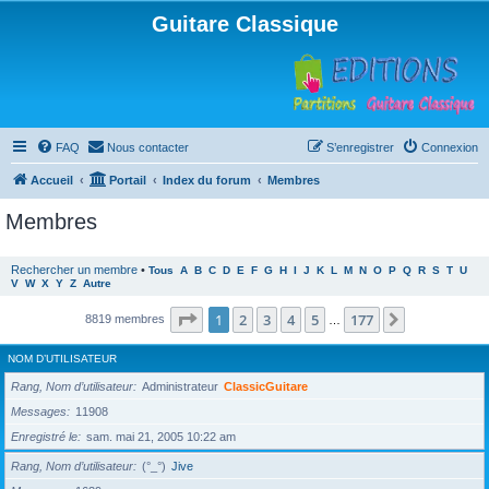
Guitare Classique
FAQ
Nous contacter
S’enregistrer
Connexion
Accueil
Portail
Index du forum
Membres
Membres
Rechercher un membre
•
Tous
A
B
C
D
E
F
G
H
I
J
K
L
M
N
O
P
Q
R
S
T
U
V
W
X
Y
Z
Autre
Page
1
sur
177
1
2
3
4
5
177
Suivante
8819 membres
…
NOM D’UTILISATEUR
Rang, Nom d’utilisateur
Administrateur
ClassicGuitare
Messages
11908
Enregistré le
sam. mai 21, 2005 10:22 am
Rang, Nom d’utilisateur
(°_°)
Jive