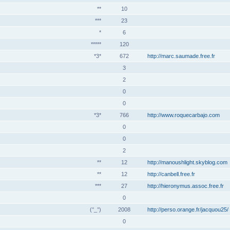
**
10
***
23
*
6
*****
120
*3*
672
http://marc.saumade.free.fr
3
2
0
0
*3*
766
http://www.roquecarbajo.com
0
0
2
**
12
http://manoushlight.skyblog.com
**
12
http://canbell.free.fr
***
27
http://hieronymus.assoc.free.fr
0
(°_°)
2008
http://perso.orange.fr/jacquou25/
0