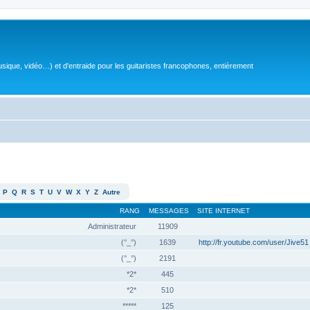
sique, vidéo…) et d'entraide pour les guitaristes francophones, entièrement
P
Q
R
S
T
U
V
W
X
Y
Z
Autre
RANG
MESSAGES
SITE INTERNET
Administrateur
11909
(°_°)
1639
http://fr.youtube.com/user/Jive51
(°_°)
2191
*2*
445
*2*
510
*****
125