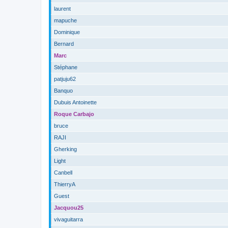
laurent
mapuche
Dominique
Bernard
Marc
Stéphane
patjuju62
Banquo
Dubuis Antoinette
Roque Carbajo
bruce
RAJI
Gherking
Light
Canbell
ThierryA
Guest
Jacquou25
vivaguitarra