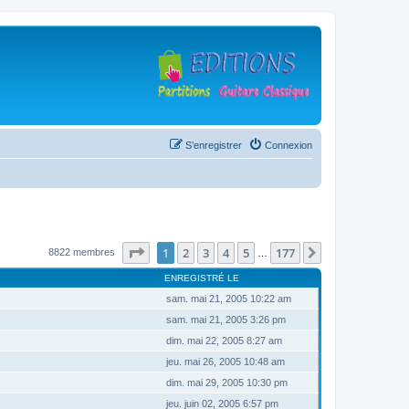
S’enregistrer
Connexion
Page
1
sur
177
1
2
3
4
5
177
Suivante
8822 membres
…
ENREGISTRÉ LE
sam. mai 21, 2005 10:22 am
sam. mai 21, 2005 3:26 pm
dim. mai 22, 2005 8:27 am
jeu. mai 26, 2005 10:48 am
dim. mai 29, 2005 10:30 pm
jeu. juin 02, 2005 6:57 pm