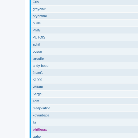
Cris
greyclair
oryenthal
ouide
PhilG
PUTOIS
achill
bosco
larouille
andy boso
JeanG
K1000
William
Sergeï
Tom
Gadjo latino
koyunbaba
iki
philbaux
izaho