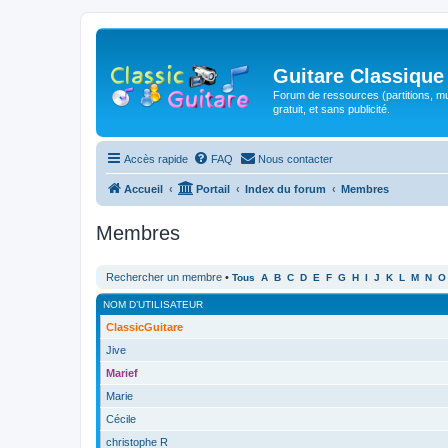
Guitare Classique
Forum de ressources (partitions, mu
gratuit, et sans publicité.
Accès rapide
FAQ
Nous contacter
Accueil
Portail
Index du forum
Membres
Membres
Rechercher un membre
•
Tous
A
B
C
D
E
F
G
H
I
J
K
L
M
N
O
NOM D’UTILISATEUR
ClassicGuitare
Jive
Marief
Marie
Cécile
christophe R