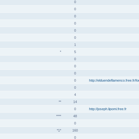
0
0
0
0
0
0
1
*
5
0
0
0
0
http://elduendeflamenco.free.fr/f
0
4
**
14
0
http://joseph.lipomi.free.fr
****
48
0
*1*
160
0