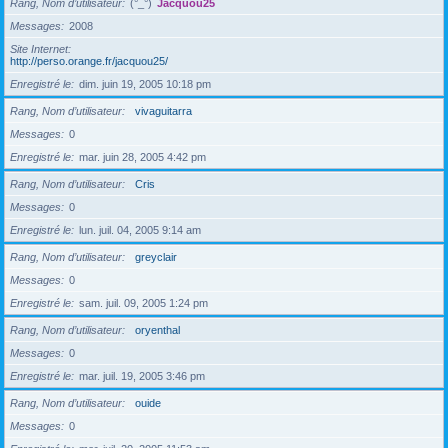
Rang, Nom d’utilisateur
(°_°)
Jacquou25
Messages
2008
Site Internet
http://perso.orange.fr/jacquou25/
Enregistré le
dim. juin 19, 2005 10:18 pm
Rang, Nom d’utilisateur
vivaguitarra
Messages
0
Enregistré le
mar. juin 28, 2005 4:42 pm
Rang, Nom d’utilisateur
Cris
Messages
0
Enregistré le
lun. juil. 04, 2005 9:14 am
Rang, Nom d’utilisateur
greyclair
Messages
0
Enregistré le
sam. juil. 09, 2005 1:24 pm
Rang, Nom d’utilisateur
oryenthal
Messages
0
Enregistré le
mar. juil. 19, 2005 3:46 pm
Rang, Nom d’utilisateur
ouide
Messages
0