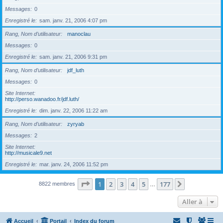
Messages
0
Enregistré le
sam. janv. 21, 2006 4:07 pm
Rang, Nom d’utilisateur
manoclau
Messages
0
Enregistré le
sam. janv. 21, 2006 9:31 pm
Rang, Nom d’utilisateur
jdf_luth
Messages
0
Site Internet
http://perso.wanadoo.fr/jdf.luth/
Enregistré le
dim. janv. 22, 2006 11:22 am
Rang, Nom d’utilisateur
zyryab
Messages
2
Site Internet
http://musicale9.net
Enregistré le
mar. janv. 24, 2006 11:52 pm
Page
1
sur
177
1
2
3
4
5
177
Suivante
8822 membres
…
Aller à
Accueil
Portail
Index du forum