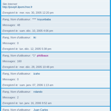
Site Internet
http://joseph.lipomi.free.fr
Enregistré le
mer. nov. 30, 2005 12:20 pm
Rang, Nom d’utilisateur
****
koyunbaba
Messages
48
Enregistré le
sam. déc. 10, 2005 4:06 pm
Rang, Nom d’utilisateur
iki
Messages
0
Enregistré le
lun. déc. 12, 2005 5:38 pm
Rang, Nom d’utilisateur
*1*
philbaux
Messages
160
Enregistré le
mer. déc. 28, 2005 10:48 pm
Rang, Nom d’utilisateur
izaho
Messages
0
Enregistré le
sam. janv. 07, 2006 1:13 am
Rang, Nom d’utilisateur
rolando
Messages
2
Enregistré le
lun. janv. 16, 2006 9:52 am
Rang, Nom d’utilisateur
Juan Carlos