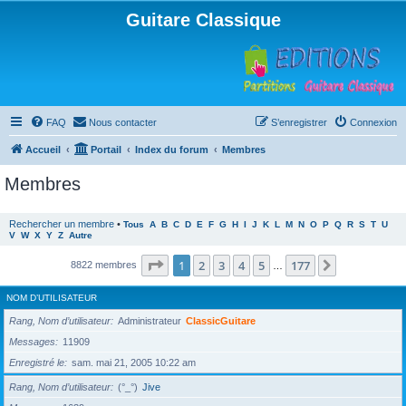
Guitare Classique
FAQ
Nous contacter
S’enregistrer
Connexion
Accueil
Portail
Index du forum
Membres
Membres
Rechercher un membre
•
Tous
A
B
C
D
E
F
G
H
I
J
K
L
M
N
O
P
Q
R
S
T
U
V
W
X
Y
Z
Autre
Page
1
sur
177
1
2
3
4
5
177
Suivante
8822 membres
…
NOM D’UTILISATEUR
Rang, Nom d’utilisateur
Administrateur
ClassicGuitare
Messages
11909
Enregistré le
sam. mai 21, 2005 10:22 am
Rang, Nom d’utilisateur
(°_°)
Jive