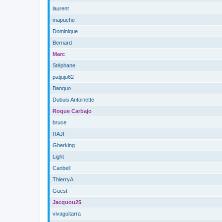
laurent
mapuche
Dominique
Bernard
Marc
Stéphane
patjuju62
Banquo
Dubuis Antoinette
Roque Carbajo
bruce
RAJI
Gherking
Light
Canbell
ThierryA
Guest
Jacquou25
vivaguitarra