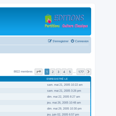
S’enregistrer
Connexion
Page
1
sur
177
1
2
3
4
5
177
Suivante
8822 membres
…
ENREGISTRÉ LE
sam. mai 21, 2005 10:22 am
sam. mai 21, 2005 3:26 pm
dim. mai 22, 2005 8:27 am
jeu. mai 26, 2005 10:48 am
dim. mai 29, 2005 10:30 pm
jeu. juin 02, 2005 6:57 pm