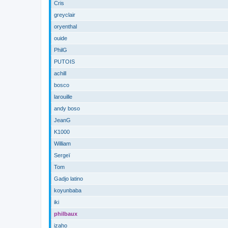
Cris
greyclair
oryenthal
ouide
PhilG
PUTOIS
achill
bosco
larouille
andy boso
JeanG
K1000
William
Sergeï
Tom
Gadjo latino
koyunbaba
iki
philbaux
izaho