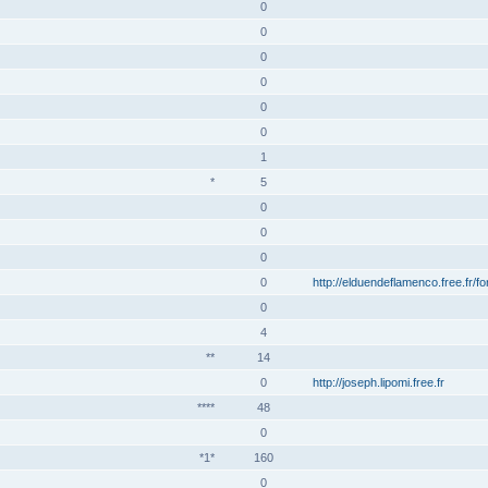
0
0
0
0
0
0
1
*
5
0
0
0
0
http://elduendeflamenco.free.fr/f
0
4
**
14
0
http://joseph.lipomi.free.fr
****
48
0
*1*
160
0