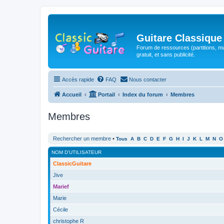
Guitare Classique
Forum de ressources (partitions, mu
gratuit, et sans publicité.
Accès rapide
FAQ
Nous contacter
Accueil
Portail
Index du forum
Membres
Membres
Rechercher un membre
•
Tous
A
B
C
D
E
F
G
H
I
J
K
L
M
N
O
NOM D’UTILISATEUR
ClassicGuitare
Jive
Marief
Marie
Cécile
christophe R