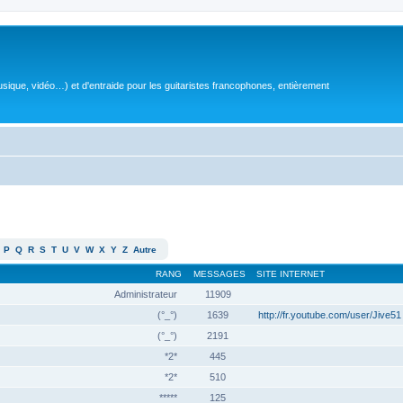
sique, vidéo…) et d'entraide pour les guitaristes francophones, entièrement
P
Q
R
S
T
U
V
W
X
Y
Z
Autre
RANG
MESSAGES
SITE INTERNET
Administrateur
11909
(°_°)
1639
http://fr.youtube.com/user/Jive51
(°_°)
2191
*2*
445
*2*
510
*****
125