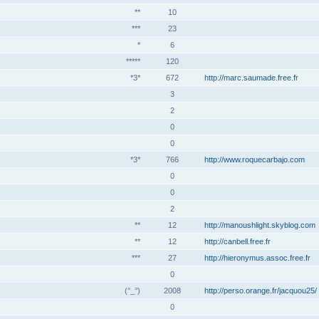
**
10
***
23
*
6
*****
120
*3*
672
http://marc.saumade.free.fr
3
2
0
0
*3*
766
http://www.roquecarbajo.com
0
0
2
**
12
http://manoushlight.skyblog.com
**
12
http://canbell.free.fr
***
27
http://hieronymus.assoc.free.fr
0
(°_°)
2008
http://perso.orange.fr/jacquou25/
0