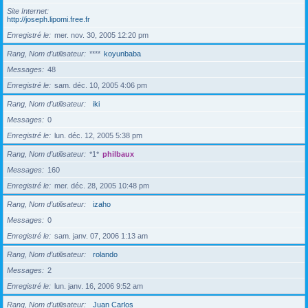
Site Internet
http://joseph.lipomi.free.fr
Enregistré le
mer. nov. 30, 2005 12:20 pm
Rang, Nom d’utilisateur
****
koyunbaba
Messages
48
Enregistré le
sam. déc. 10, 2005 4:06 pm
Rang, Nom d’utilisateur
iki
Messages
0
Enregistré le
lun. déc. 12, 2005 5:38 pm
Rang, Nom d’utilisateur
*1*
philbaux
Messages
160
Enregistré le
mer. déc. 28, 2005 10:48 pm
Rang, Nom d’utilisateur
izaho
Messages
0
Enregistré le
sam. janv. 07, 2006 1:13 am
Rang, Nom d’utilisateur
rolando
Messages
2
Enregistré le
lun. janv. 16, 2006 9:52 am
Rang, Nom d’utilisateur
Juan Carlos