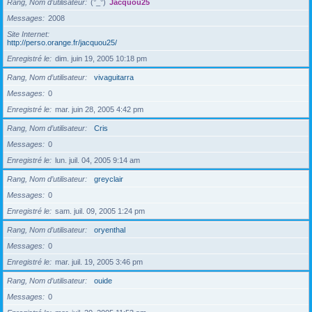
Rang, Nom d’utilisateur
(°_°)
Jacquou25
Messages
2008
Site Internet
http://perso.orange.fr/jacquou25/
Enregistré le
dim. juin 19, 2005 10:18 pm
Rang, Nom d’utilisateur
vivaguitarra
Messages
0
Enregistré le
mar. juin 28, 2005 4:42 pm
Rang, Nom d’utilisateur
Cris
Messages
0
Enregistré le
lun. juil. 04, 2005 9:14 am
Rang, Nom d’utilisateur
greyclair
Messages
0
Enregistré le
sam. juil. 09, 2005 1:24 pm
Rang, Nom d’utilisateur
oryenthal
Messages
0
Enregistré le
mar. juil. 19, 2005 3:46 pm
Rang, Nom d’utilisateur
ouide
Messages
0