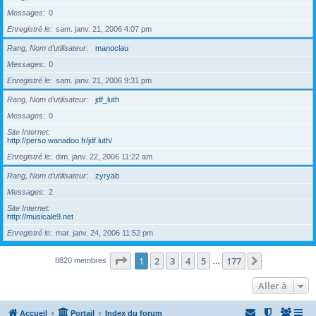
Messages
0
Enregistré le
sam. janv. 21, 2006 4:07 pm
Rang, Nom d’utilisateur
manoclau
Messages
0
Enregistré le
sam. janv. 21, 2006 9:31 pm
Rang, Nom d’utilisateur
jdf_luth
Messages
0
Site Internet
http://perso.wanadoo.fr/jdf.luth/
Enregistré le
dim. janv. 22, 2006 11:22 am
Rang, Nom d’utilisateur
zyryab
Messages
2
Site Internet
http://musicale9.net
Enregistré le
mar. janv. 24, 2006 11:52 pm
Page
1
sur
177
1
2
3
4
5
177
Suivante
8820 membres
…
Aller à
Accueil
Portail
Index du forum