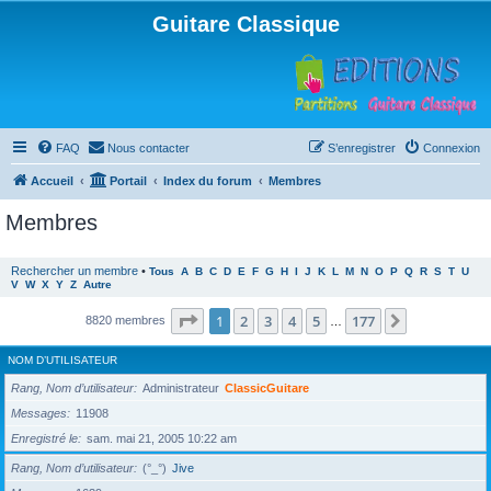
Guitare Classique
FAQ
Nous contacter
S’enregistrer
Connexion
Accueil
Portail
Index du forum
Membres
Membres
Rechercher un membre
•
Tous
A
B
C
D
E
F
G
H
I
J
K
L
M
N
O
P
Q
R
S
T
U
V
W
X
Y
Z
Autre
Page
1
sur
177
1
2
3
4
5
177
Suivante
8820 membres
…
NOM D’UTILISATEUR
Rang, Nom d’utilisateur
Administrateur
ClassicGuitare
Messages
11908
Enregistré le
sam. mai 21, 2005 10:22 am
Rang, Nom d’utilisateur
(°_°)
Jive