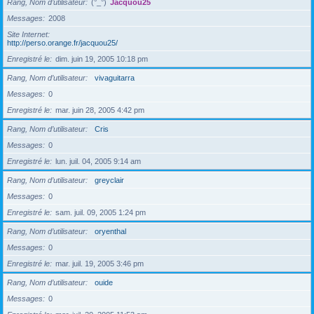
Rang, Nom d’utilisateur
(°_°)
Jacquou25
Messages
2008
Site Internet
http://perso.orange.fr/jacquou25/
Enregistré le
dim. juin 19, 2005 10:18 pm
Rang, Nom d’utilisateur
vivaguitarra
Messages
0
Enregistré le
mar. juin 28, 2005 4:42 pm
Rang, Nom d’utilisateur
Cris
Messages
0
Enregistré le
lun. juil. 04, 2005 9:14 am
Rang, Nom d’utilisateur
greyclair
Messages
0
Enregistré le
sam. juil. 09, 2005 1:24 pm
Rang, Nom d’utilisateur
oryenthal
Messages
0
Enregistré le
mar. juil. 19, 2005 3:46 pm
Rang, Nom d’utilisateur
ouide
Messages
0