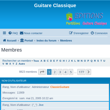
Guitare Classique
FAQ
Nous contacter
S’enregistrer
Connexion
Accueil
Portail
Index du forum
Membres
Membres
Rechercher un membre
•
Tous
A
B
C
D
E
F
G
H
I
J
K
L
M
N
O
P
Q
R
S
T
U
V
W
X
Y
Z
Autre
Page
1
sur
177
1
2
3
4
5
177
Suivante
8823 membres
…
NOM D’UTILISATEUR
Rang, Nom d’utilisateur
Administrateur
ClassicGuitare
Messages
11909
Enregistré le
sam. mai 21, 2005 10:22 am
Rang, Nom d’utilisateur
(°_°)
Jive