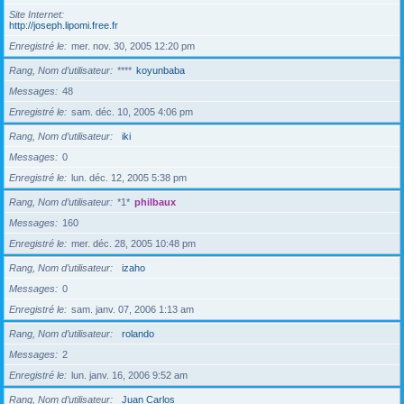
Site Internet
http://joseph.lipomi.free.fr
Enregistré le
mer. nov. 30, 2005 12:20 pm
Rang, Nom d’utilisateur
****
koyunbaba
Messages
48
Enregistré le
sam. déc. 10, 2005 4:06 pm
Rang, Nom d’utilisateur
iki
Messages
0
Enregistré le
lun. déc. 12, 2005 5:38 pm
Rang, Nom d’utilisateur
*1*
philbaux
Messages
160
Enregistré le
mer. déc. 28, 2005 10:48 pm
Rang, Nom d’utilisateur
izaho
Messages
0
Enregistré le
sam. janv. 07, 2006 1:13 am
Rang, Nom d’utilisateur
rolando
Messages
2
Enregistré le
lun. janv. 16, 2006 9:52 am
Rang, Nom d’utilisateur
Juan Carlos