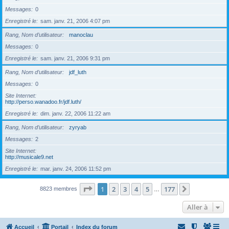
Messages
0
Enregistré le
sam. janv. 21, 2006 4:07 pm
Rang, Nom d’utilisateur
manoclau
Messages
0
Enregistré le
sam. janv. 21, 2006 9:31 pm
Rang, Nom d’utilisateur
jdf_luth
Messages
0
Site Internet
http://perso.wanadoo.fr/jdf.luth/
Enregistré le
dim. janv. 22, 2006 11:22 am
Rang, Nom d’utilisateur
zyryab
Messages
2
Site Internet
http://musicale9.net
Enregistré le
mar. janv. 24, 2006 11:52 pm
Page
1
sur
177
1
2
3
4
5
177
Suivante
8823 membres
…
Aller à
Accueil
Portail
Index du forum