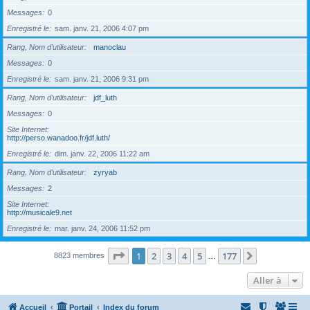
Messages
0
Enregistré le
sam. janv. 21, 2006 4:07 pm
Rang, Nom d’utilisateur
manoclau
Messages
0
Enregistré le
sam. janv. 21, 2006 9:31 pm
Rang, Nom d’utilisateur
jdf_luth
Messages
0
Site Internet
http://perso.wanadoo.fr/jdf.luth/
Enregistré le
dim. janv. 22, 2006 11:22 am
Rang, Nom d’utilisateur
zyryab
Messages
2
Site Internet
http://musicale9.net
Enregistré le
mar. janv. 24, 2006 11:52 pm
Page
1
sur
177
1
2
3
4
5
177
Suivante
8823 membres
…
Aller à
Accueil
Portail
Index du forum