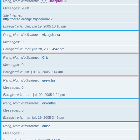
Rang, Nom d’utilisateur
(°_°)
Jacquou25
Messages
2008
Site Internet
http://perso.orange.fr/jacquou25/
Enregistré le
dim. juin 19, 2005 10:18 pm
Rang, Nom d’utilisateur
vivaguitarra
Messages
0
Enregistré le
mar. juin 28, 2005 4:42 pm
Rang, Nom d’utilisateur
Cris
Messages
0
Enregistré le
lun. juil. 04, 2005 9:14 am
Rang, Nom d’utilisateur
greyclair
Messages
0
Enregistré le
sam. juil. 09, 2005 1:24 pm
Rang, Nom d’utilisateur
oryenthal
Messages
0
Enregistré le
mar. juil. 19, 2005 3:46 pm
Rang, Nom d’utilisateur
ouide
Messages
0