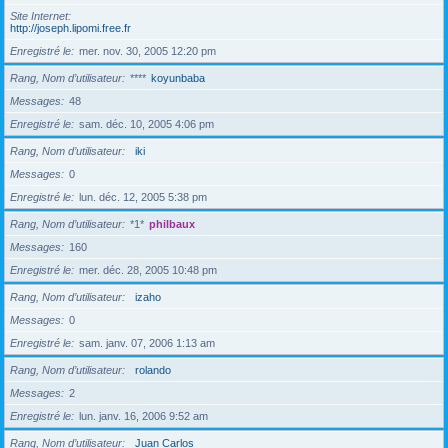
Site Internet
http://joseph.lipomi.free.fr
Enregistré le
mer. nov. 30, 2005 12:20 pm
Rang, Nom d’utilisateur
****
koyunbaba
Messages
48
Enregistré le
sam. déc. 10, 2005 4:06 pm
Rang, Nom d’utilisateur
iki
Messages
0
Enregistré le
lun. déc. 12, 2005 5:38 pm
Rang, Nom d’utilisateur
*1*
philbaux
Messages
160
Enregistré le
mer. déc. 28, 2005 10:48 pm
Rang, Nom d’utilisateur
izaho
Messages
0
Enregistré le
sam. janv. 07, 2006 1:13 am
Rang, Nom d’utilisateur
rolando
Messages
2
Enregistré le
lun. janv. 16, 2006 9:52 am
Rang, Nom d’utilisateur
Juan Carlos