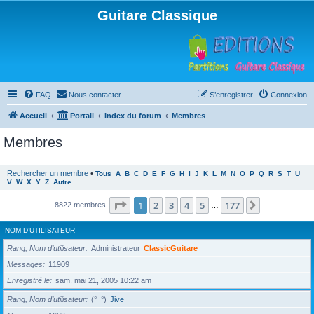
Guitare Classique
FAQ
Nous contacter
S’enregistrer
Connexion
Accueil
Portail
Index du forum
Membres
Membres
Rechercher un membre
•
Tous
A
B
C
D
E
F
G
H
I
J
K
L
M
N
O
P
Q
R
S
T
U
V
W
X
Y
Z
Autre
Page
1
sur
177
1
2
3
4
5
177
Suivante
8822 membres
…
NOM D’UTILISATEUR
Rang, Nom d’utilisateur
Administrateur
ClassicGuitare
Messages
11909
Enregistré le
sam. mai 21, 2005 10:22 am
Rang, Nom d’utilisateur
(°_°)
Jive