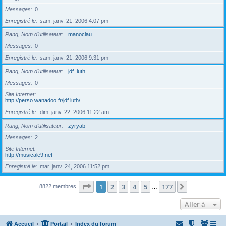
Messages
0
Enregistré le
sam. janv. 21, 2006 4:07 pm
Rang, Nom d’utilisateur
manoclau
Messages
0
Enregistré le
sam. janv. 21, 2006 9:31 pm
Rang, Nom d’utilisateur
jdf_luth
Messages
0
Site Internet
http://perso.wanadoo.fr/jdf.luth/
Enregistré le
dim. janv. 22, 2006 11:22 am
Rang, Nom d’utilisateur
zyryab
Messages
2
Site Internet
http://musicale9.net
Enregistré le
mar. janv. 24, 2006 11:52 pm
Page
1
sur
177
1
2
3
4
5
177
Suivante
8822 membres
…
Aller à
Accueil
Portail
Index du forum