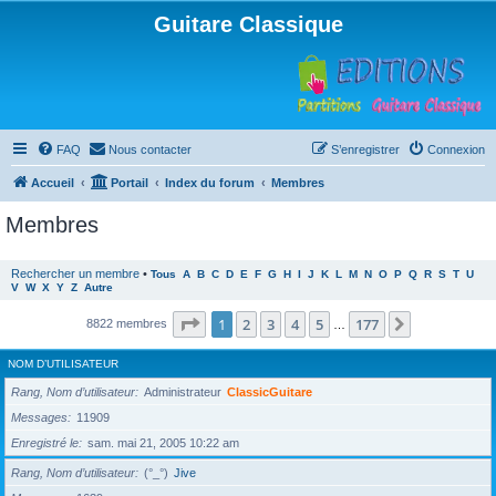
Guitare Classique
FAQ
Nous contacter
S’enregistrer
Connexion
Accueil
Portail
Index du forum
Membres
Membres
Rechercher un membre
•
Tous
A
B
C
D
E
F
G
H
I
J
K
L
M
N
O
P
Q
R
S
T
U
V
W
X
Y
Z
Autre
Page
1
sur
177
1
2
3
4
5
177
Suivante
8822 membres
…
NOM D’UTILISATEUR
Rang, Nom d’utilisateur
Administrateur
ClassicGuitare
Messages
11909
Enregistré le
sam. mai 21, 2005 10:22 am
Rang, Nom d’utilisateur
(°_°)
Jive