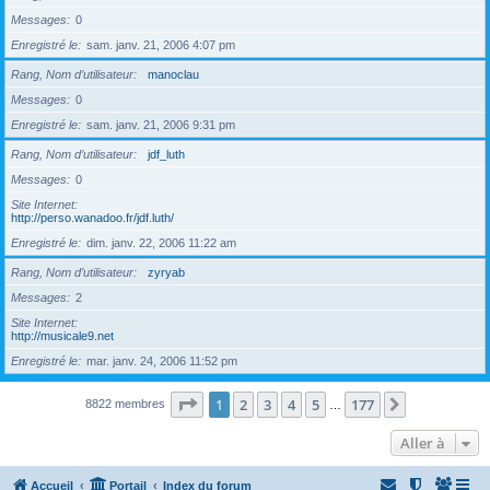
Messages
0
Enregistré le
sam. janv. 21, 2006 4:07 pm
Rang, Nom d’utilisateur
manoclau
Messages
0
Enregistré le
sam. janv. 21, 2006 9:31 pm
Rang, Nom d’utilisateur
jdf_luth
Messages
0
Site Internet
http://perso.wanadoo.fr/jdf.luth/
Enregistré le
dim. janv. 22, 2006 11:22 am
Rang, Nom d’utilisateur
zyryab
Messages
2
Site Internet
http://musicale9.net
Enregistré le
mar. janv. 24, 2006 11:52 pm
Page
1
sur
177
1
2
3
4
5
177
Suivante
8822 membres
…
Aller à
Accueil
Portail
Index du forum