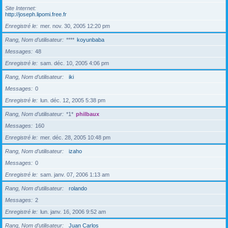
Site Internet
http://joseph.lipomi.free.fr
Enregistré le
mer. nov. 30, 2005 12:20 pm
Rang, Nom d’utilisateur
****
koyunbaba
Messages
48
Enregistré le
sam. déc. 10, 2005 4:06 pm
Rang, Nom d’utilisateur
iki
Messages
0
Enregistré le
lun. déc. 12, 2005 5:38 pm
Rang, Nom d’utilisateur
*1*
philbaux
Messages
160
Enregistré le
mer. déc. 28, 2005 10:48 pm
Rang, Nom d’utilisateur
izaho
Messages
0
Enregistré le
sam. janv. 07, 2006 1:13 am
Rang, Nom d’utilisateur
rolando
Messages
2
Enregistré le
lun. janv. 16, 2006 9:52 am
Rang, Nom d’utilisateur
Juan Carlos