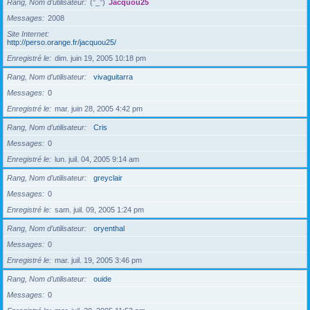
Rang, Nom d’utilisateur
(°_°)
Jacquou25
Messages
2008
Site Internet
http://perso.orange.fr/jacquou25/
Enregistré le
dim. juin 19, 2005 10:18 pm
Rang, Nom d’utilisateur
vivaguitarra
Messages
0
Enregistré le
mar. juin 28, 2005 4:42 pm
Rang, Nom d’utilisateur
Cris
Messages
0
Enregistré le
lun. juil. 04, 2005 9:14 am
Rang, Nom d’utilisateur
greyclair
Messages
0
Enregistré le
sam. juil. 09, 2005 1:24 pm
Rang, Nom d’utilisateur
oryenthal
Messages
0
Enregistré le
mar. juil. 19, 2005 3:46 pm
Rang, Nom d’utilisateur
ouide
Messages
0