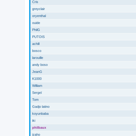
Cris
greyclair
oryenthal
ouide
PhilG
PUTOIS
achill
bosco
larouille
andy boso
JeanG
K1000
William
Sergeï
Tom
Gadjo latino
koyunbaba
iki
philbaux
izaho