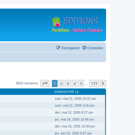
S’enregistrer
Connexion
Page
1
sur
177
1
2
3
4
5
177
Suivante
8820 membres
…
ENREGISTRÉ LE
sam. mai 21, 2005 10:22 am
sam. mai 21, 2005 3:26 pm
dim. mai 22, 2005 8:27 am
jeu. mai 26, 2005 10:48 am
dim. mai 29, 2005 10:30 pm
jeu. juin 02, 2005 6:57 pm