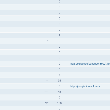
0
0
0
0
0
0
1
*
5
0
0
0
0
http://elduendeflamenco.free.fr/f
0
4
**
14
0
http://joseph.lipomi.free.fr
****
48
0
*1*
160
0