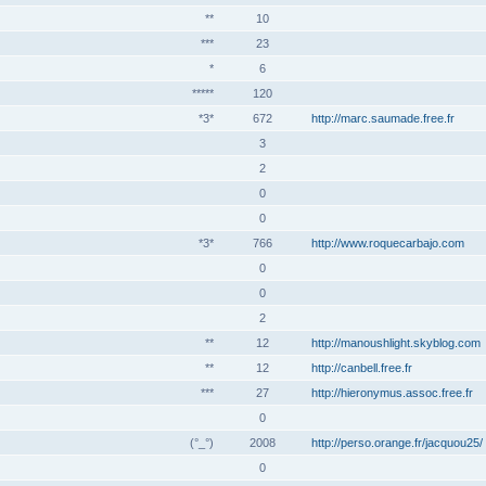
**
10
***
23
*
6
*****
120
*3*
672
http://marc.saumade.free.fr
3
2
0
0
*3*
766
http://www.roquecarbajo.com
0
0
2
**
12
http://manoushlight.skyblog.com
**
12
http://canbell.free.fr
***
27
http://hieronymus.assoc.free.fr
0
(°_°)
2008
http://perso.orange.fr/jacquou25/
0