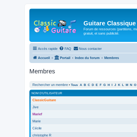
Guitare Classique
Forum de ressources (partitions, mu
gratuit, et sans publicité.
Accès rapide
FAQ
Nous contacter
Accueil
Portail
Index du forum
Membres
Membres
Rechercher un membre
•
Tous
A
B
C
D
E
F
G
H
I
J
K
L
M
N
O
NOM D’UTILISATEUR
ClassicGuitare
Jive
Marief
Marie
Cécile
christophe R