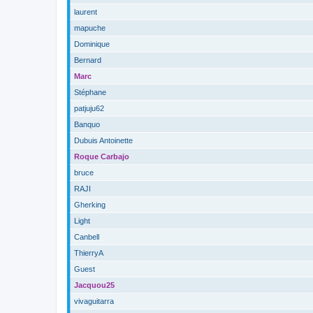
laurent
mapuche
Dominique
Bernard
Marc
Stéphane
patjuju62
Banquo
Dubuis Antoinette
Roque Carbajo
bruce
RAJI
Gherking
Light
Canbell
ThierryA
Guest
Jacquou25
vivaguitarra