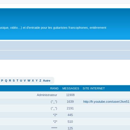
sique, vidéo…) et d'entraide pour les guitaristes francophones, entièrement
P
Q
R
S
T
U
V
W
X
Y
Z
Autre
RANG
MESSAGES
SITE INTERNET
Administrateur
11908
(°_°)
1639
http://fr.youtube.com/user/Jive51
(°_°)
2191
*2*
445
*2*
510
*****
125