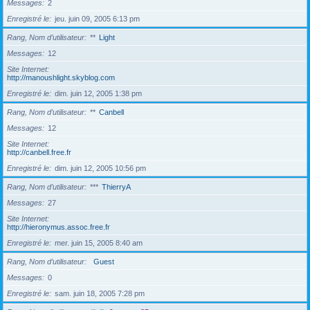
Messages
2
Enregistré le
jeu. juin 09, 2005 6:13 pm
Rang, Nom d’utilisateur
**
Light
Messages
12
Site Internet
http://manoushlight.skyblog.com
Enregistré le
dim. juin 12, 2005 1:38 pm
Rang, Nom d’utilisateur
**
Canbell
Messages
12
Site Internet
http://canbell.free.fr
Enregistré le
dim. juin 12, 2005 10:56 pm
Rang, Nom d’utilisateur
***
ThierryA
Messages
27
Site Internet
http://hieronymus.assoc.free.fr
Enregistré le
mer. juin 15, 2005 8:40 am
Rang, Nom d’utilisateur
Guest
Messages
0
Enregistré le
sam. juin 18, 2005 7:28 pm