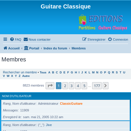
Guitare Classique
FAQ
Nous contacter
S’enregistrer
Connexion
Accueil
Portail
Index du forum
Membres
Membres
Rechercher un membre
•
Tous
A
B
C
D
E
F
G
H
I
J
K
L
M
N
O
P
Q
R
S
T
U
V
W
X
Y
Z
Autre
Page
1
sur
177
1
2
3
4
5
177
Suivante
8823 membres
…
NOM D’UTILISATEUR
Rang, Nom d’utilisateur
Administrateur
ClassicGuitare
Messages
11909
Enregistré le
sam. mai 21, 2005 10:22 am
Rang, Nom d’utilisateur
(°_°)
Jive