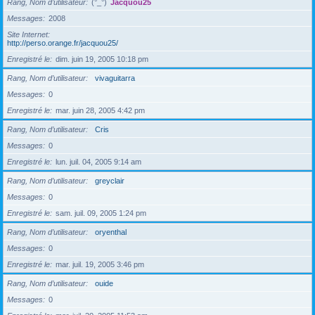
Rang, Nom d’utilisateur
(°_°)
Jacquou25
Messages
2008
Site Internet
http://perso.orange.fr/jacquou25/
Enregistré le
dim. juin 19, 2005 10:18 pm
Rang, Nom d’utilisateur
vivaguitarra
Messages
0
Enregistré le
mar. juin 28, 2005 4:42 pm
Rang, Nom d’utilisateur
Cris
Messages
0
Enregistré le
lun. juil. 04, 2005 9:14 am
Rang, Nom d’utilisateur
greyclair
Messages
0
Enregistré le
sam. juil. 09, 2005 1:24 pm
Rang, Nom d’utilisateur
oryenthal
Messages
0
Enregistré le
mar. juil. 19, 2005 3:46 pm
Rang, Nom d’utilisateur
ouide
Messages
0