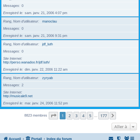
Messages
0
Enregistré le
sam. janv. 21, 2006 4:07 pm
Rang, Nom d’utilisateur
manoclau
Messages
0
Enregistré le
sam. janv. 21, 2006 9:31 pm
Rang, Nom d’utilisateur
jdf_luth
Messages
0
Site Internet
http://perso.wanadoo.fr/jdf.luth/
Enregistré le
dim. janv. 22, 2006 11:22 am
Rang, Nom d’utilisateur
zyryab
Messages
2
Site Internet
http://musicale9.net
Enregistré le
mar. janv. 24, 2006 11:52 pm
Page
1
sur
177
1
2
3
4
5
177
Suivante
8823 membres
…
Aller à
Accueil
Portail
Index du forum