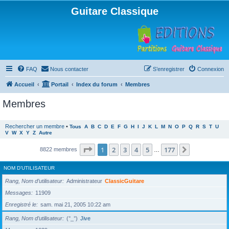
Guitare Classique
FAQ
Nous contacter
S’enregistrer
Connexion
Accueil
Portail
Index du forum
Membres
Membres
Rechercher un membre
•
Tous
A
B
C
D
E
F
G
H
I
J
K
L
M
N
O
P
Q
R
S
T
U
V
W
X
Y
Z
Autre
Page
1
sur
177
1
2
3
4
5
177
Suivante
8822 membres
…
NOM D’UTILISATEUR
Rang, Nom d’utilisateur
Administrateur
ClassicGuitare
Messages
11909
Enregistré le
sam. mai 21, 2005 10:22 am
Rang, Nom d’utilisateur
(°_°)
Jive