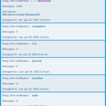
Rang, Nom d’utilisateur
(°_°)
Jacquou25
Messages
2008
Site Internet
http://perso.orange.fr/jacquou25/
Enregistré le
dim. juin 19, 2005 10:18 pm
Rang, Nom d’utilisateur
vivaguitarra
Messages
0
Enregistré le
mar. juin 28, 2005 4:42 pm
Rang, Nom d’utilisateur
Cris
Messages
0
Enregistré le
lun. juil. 04, 2005 9:14 am
Rang, Nom d’utilisateur
greyclair
Messages
0
Enregistré le
sam. juil. 09, 2005 1:24 pm
Rang, Nom d’utilisateur
oryenthal
Messages
0
Enregistré le
mar. juil. 19, 2005 3:46 pm
Rang, Nom d’utilisateur
ouide
Messages
0