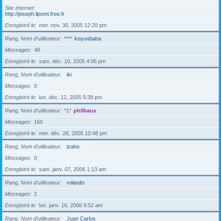
Site Internet
http://joseph.lipomi.free.fr
Enregistré le
mer. nov. 30, 2005 12:20 pm
Rang, Nom d’utilisateur
****
koyunbaba
Messages
48
Enregistré le
sam. déc. 10, 2005 4:06 pm
Rang, Nom d’utilisateur
iki
Messages
0
Enregistré le
lun. déc. 12, 2005 5:38 pm
Rang, Nom d’utilisateur
*1*
philbaux
Messages
160
Enregistré le
mer. déc. 28, 2005 10:48 pm
Rang, Nom d’utilisateur
izaho
Messages
0
Enregistré le
sam. janv. 07, 2006 1:13 am
Rang, Nom d’utilisateur
rolando
Messages
2
Enregistré le
lun. janv. 16, 2006 9:52 am
Rang, Nom d’utilisateur
Juan Carlos