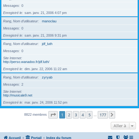
Messages
0
Enregistré le
sam. janv. 21, 2006 4:07 pm
Rang, Nom d’utilisateur
manoclau
Messages
0
Enregistré le
sam. janv. 21, 2006 9:31 pm
Rang, Nom d’utilisateur
jdf_luth
Messages
0
Site Internet
http://perso.wanadoo.fr/jdf.luth/
Enregistré le
dim. janv. 22, 2006 11:22 am
Rang, Nom d’utilisateur
zyryab
Messages
2
Site Internet
http://musicale9.net
Enregistré le
mar. janv. 24, 2006 11:52 pm
Page
1
sur
177
1
2
3
4
5
177
Suivante
8822 membres
…
Aller à
Accueil
Portail
Index du forum