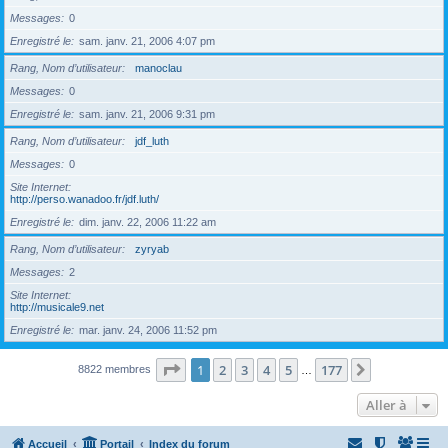
Messages
0
Enregistré le
sam. janv. 21, 2006 4:07 pm
Rang, Nom d’utilisateur
manoclau
Messages
0
Enregistré le
sam. janv. 21, 2006 9:31 pm
Rang, Nom d’utilisateur
jdf_luth
Messages
0
Site Internet
http://perso.wanadoo.fr/jdf.luth/
Enregistré le
dim. janv. 22, 2006 11:22 am
Rang, Nom d’utilisateur
zyryab
Messages
2
Site Internet
http://musicale9.net
Enregistré le
mar. janv. 24, 2006 11:52 pm
Page
1
sur
177
1
2
3
4
5
177
Suivante
8822 membres
…
Aller à
Accueil
Portail
Index du forum