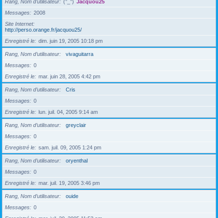
Rang, Nom d’utilisateur
(°_°)
Jacquou25
Messages
2008
Site Internet
http://perso.orange.fr/jacquou25/
Enregistré le
dim. juin 19, 2005 10:18 pm
Rang, Nom d’utilisateur
vivaguitarra
Messages
0
Enregistré le
mar. juin 28, 2005 4:42 pm
Rang, Nom d’utilisateur
Cris
Messages
0
Enregistré le
lun. juil. 04, 2005 9:14 am
Rang, Nom d’utilisateur
greyclair
Messages
0
Enregistré le
sam. juil. 09, 2005 1:24 pm
Rang, Nom d’utilisateur
oryenthal
Messages
0
Enregistré le
mar. juil. 19, 2005 3:46 pm
Rang, Nom d’utilisateur
ouide
Messages
0