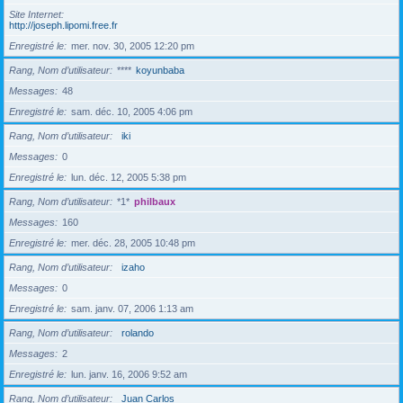
Site Internet
http://joseph.lipomi.free.fr
Enregistré le
mer. nov. 30, 2005 12:20 pm
Rang, Nom d’utilisateur
****
koyunbaba
Messages
48
Enregistré le
sam. déc. 10, 2005 4:06 pm
Rang, Nom d’utilisateur
iki
Messages
0
Enregistré le
lun. déc. 12, 2005 5:38 pm
Rang, Nom d’utilisateur
*1*
philbaux
Messages
160
Enregistré le
mer. déc. 28, 2005 10:48 pm
Rang, Nom d’utilisateur
izaho
Messages
0
Enregistré le
sam. janv. 07, 2006 1:13 am
Rang, Nom d’utilisateur
rolando
Messages
2
Enregistré le
lun. janv. 16, 2006 9:52 am
Rang, Nom d’utilisateur
Juan Carlos