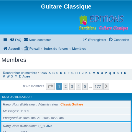
Guitare Classique
FAQ
Nous contacter
S’enregistrer
Connexion
Accueil
Portail
Index du forum
Membres
Membres
Rechercher un membre
•
Tous
A
B
C
D
E
F
G
H
I
J
K
L
M
N
O
P
Q
R
S
T
U
V
W
X
Y
Z
Autre
Page
1
sur
177
1
2
3
4
5
177
Suivante
8822 membres
…
NOM D’UTILISATEUR
Rang, Nom d’utilisateur
Administrateur
ClassicGuitare
Messages
11909
Enregistré le
sam. mai 21, 2005 10:22 am
Rang, Nom d’utilisateur
(°_°)
Jive