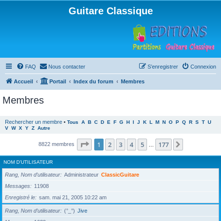
Guitare Classique
FAQ
Nous contacter
S’enregistrer
Connexion
Accueil
Portail
Index du forum
Membres
Membres
Rechercher un membre
•
Tous
A
B
C
D
E
F
G
H
I
J
K
L
M
N
O
P
Q
R
S
T
U
V
W
X
Y
Z
Autre
Page
1
sur
177
1
2
3
4
5
177
Suivante
8822 membres
…
NOM D’UTILISATEUR
Rang, Nom d’utilisateur
Administrateur
ClassicGuitare
Messages
11908
Enregistré le
sam. mai 21, 2005 10:22 am
Rang, Nom d’utilisateur
(°_°)
Jive