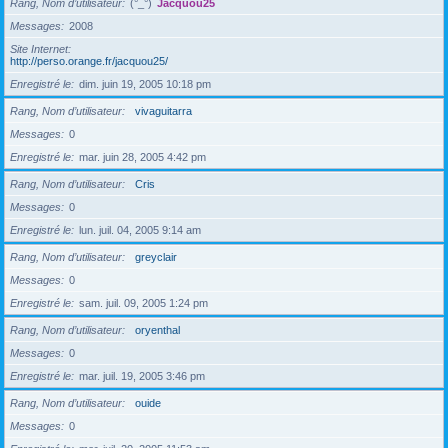
Rang, Nom d’utilisateur
(°_°)
Jacquou25
Messages
2008
Site Internet
http://perso.orange.fr/jacquou25/
Enregistré le
dim. juin 19, 2005 10:18 pm
Rang, Nom d’utilisateur
vivaguitarra
Messages
0
Enregistré le
mar. juin 28, 2005 4:42 pm
Rang, Nom d’utilisateur
Cris
Messages
0
Enregistré le
lun. juil. 04, 2005 9:14 am
Rang, Nom d’utilisateur
greyclair
Messages
0
Enregistré le
sam. juil. 09, 2005 1:24 pm
Rang, Nom d’utilisateur
oryenthal
Messages
0
Enregistré le
mar. juil. 19, 2005 3:46 pm
Rang, Nom d’utilisateur
ouide
Messages
0