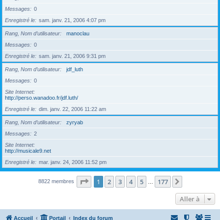
Messages
0
Enregistré le
sam. janv. 21, 2006 4:07 pm
Rang, Nom d’utilisateur
manoclau
Messages
0
Enregistré le
sam. janv. 21, 2006 9:31 pm
Rang, Nom d’utilisateur
jdf_luth
Messages
0
Site Internet
http://perso.wanadoo.fr/jdf.luth/
Enregistré le
dim. janv. 22, 2006 11:22 am
Rang, Nom d’utilisateur
zyryab
Messages
2
Site Internet
http://musicale9.net
Enregistré le
mar. janv. 24, 2006 11:52 pm
Page
1
sur
177
1
2
3
4
5
177
Suivante
8822 membres
…
Aller à
Accueil
Portail
Index du forum