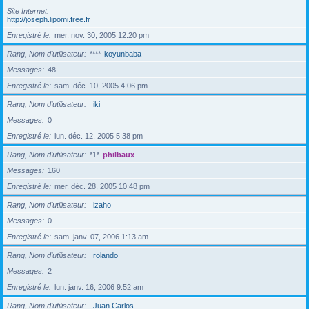
Site Internet
http://joseph.lipomi.free.fr
Enregistré le
mer. nov. 30, 2005 12:20 pm
Rang, Nom d’utilisateur
****
koyunbaba
Messages
48
Enregistré le
sam. déc. 10, 2005 4:06 pm
Rang, Nom d’utilisateur
iki
Messages
0
Enregistré le
lun. déc. 12, 2005 5:38 pm
Rang, Nom d’utilisateur
*1*
philbaux
Messages
160
Enregistré le
mer. déc. 28, 2005 10:48 pm
Rang, Nom d’utilisateur
izaho
Messages
0
Enregistré le
sam. janv. 07, 2006 1:13 am
Rang, Nom d’utilisateur
rolando
Messages
2
Enregistré le
lun. janv. 16, 2006 9:52 am
Rang, Nom d’utilisateur
Juan Carlos