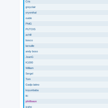
Cris
greyclair
oryenthal
ouide
PhilG
PUTOIS
achill
bosco
larouille
andy boso
JeanG
K1000
William
Sergeï
Tom
Gadjo latino
koyunbaba
iki
philbaux
izaho