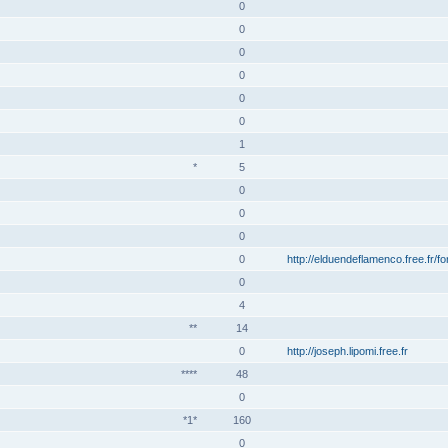
0
0
0
0
0
0
1
*
5
0
0
0
0
http://elduendeflamenco.free.fr/f
0
4
**
14
0
http://joseph.lipomi.free.fr
****
48
0
*1*
160
0