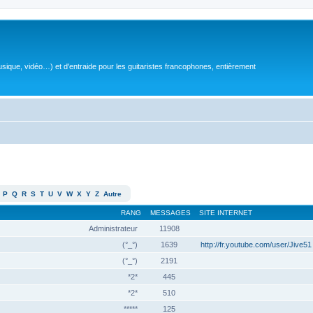
sique, vidéo…) et d'entraide pour les guitaristes francophones, entièrement
P
Q
R
S
T
U
V
W
X
Y
Z
Autre
RANG
MESSAGES
SITE INTERNET
Administrateur
11908
(°_°)
1639
http://fr.youtube.com/user/Jive51
(°_°)
2191
*2*
445
*2*
510
*****
125