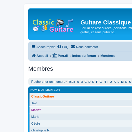
Guitare Classique
Forum de ressources (partitions, mu
gratuit, et sans publicité.
Accès rapide
FAQ
Nous contacter
Accueil
Portail
Index du forum
Membres
Membres
Rechercher un membre
•
Tous
A
B
C
D
E
F
G
H
I
J
K
L
M
N
O
NOM D’UTILISATEUR
ClassicGuitare
Jive
Marief
Marie
Cécile
christophe R