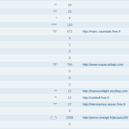
**
10
***
23
*
6
*****
120
*3*
672
http://marc.saumade.free.fr
3
2
0
0
*3*
766
http://www.roquecarbajo.com
0
0
2
**
12
http://manoushlight.skyblog.com
**
12
http://canbell.free.fr
***
27
http://hieronymus.assoc.free.fr
0
(°_°)
2008
http://perso.orange.fr/jacquou25/
0