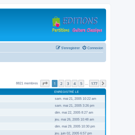
S’enregistrer
Connexion
Page
1
sur
177
1
2
3
4
5
177
Suivante
8821 membres
…
ENREGISTRÉ LE
sam. mai 21, 2005 10:22 am
sam. mai 21, 2005 3:26 pm
dim. mai 22, 2005 8:27 am
jeu. mai 26, 2005 10:48 am
dim. mai 29, 2005 10:30 pm
jeu. juin 02, 2005 6:57 pm