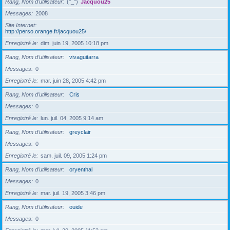
Rang, Nom d’utilisateur
(°_°)
Jacquou25
Messages
2008
Site Internet
http://perso.orange.fr/jacquou25/
Enregistré le
dim. juin 19, 2005 10:18 pm
Rang, Nom d’utilisateur
vivaguitarra
Messages
0
Enregistré le
mar. juin 28, 2005 4:42 pm
Rang, Nom d’utilisateur
Cris
Messages
0
Enregistré le
lun. juil. 04, 2005 9:14 am
Rang, Nom d’utilisateur
greyclair
Messages
0
Enregistré le
sam. juil. 09, 2005 1:24 pm
Rang, Nom d’utilisateur
oryenthal
Messages
0
Enregistré le
mar. juil. 19, 2005 3:46 pm
Rang, Nom d’utilisateur
ouide
Messages
0