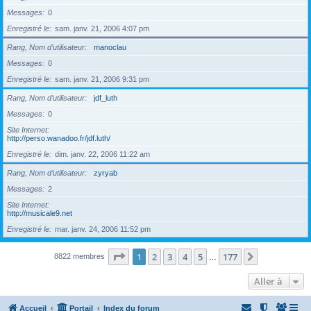
Messages
0
Enregistré le
sam. janv. 21, 2006 4:07 pm
Rang, Nom d’utilisateur
manoclau
Messages
0
Enregistré le
sam. janv. 21, 2006 9:31 pm
Rang, Nom d’utilisateur
jdf_luth
Messages
0
Site Internet
http://perso.wanadoo.fr/jdf.luth/
Enregistré le
dim. janv. 22, 2006 11:22 am
Rang, Nom d’utilisateur
zyryab
Messages
2
Site Internet
http://musicale9.net
Enregistré le
mar. janv. 24, 2006 11:52 pm
Page
1
sur
177
1
2
3
4
5
177
Suivante
8822 membres
…
Aller à
Accueil
Portail
Index du forum