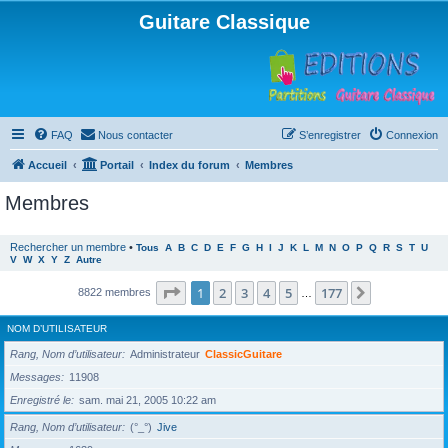
Guitare Classique
FAQ
Nous contacter
S’enregistrer
Connexion
Accueil
Portail
Index du forum
Membres
Membres
Rechercher un membre
•
Tous
A
B
C
D
E
F
G
H
I
J
K
L
M
N
O
P
Q
R
S
T
U
V
W
X
Y
Z
Autre
Page
1
sur
177
1
2
3
4
5
177
Suivante
8822 membres
…
NOM D’UTILISATEUR
Rang, Nom d’utilisateur
Administrateur
ClassicGuitare
Messages
11908
Enregistré le
sam. mai 21, 2005 10:22 am
Rang, Nom d’utilisateur
(°_°)
Jive