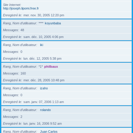
Site Internet
http://joseph.lipomi.free.fr
Enregistré le
mer. nov. 30, 2005 12:20 pm
Rang, Nom d’utilisateur
****
koyunbaba
Messages
48
Enregistré le
sam. déc. 10, 2005 4:06 pm
Rang, Nom d’utilisateur
iki
Messages
0
Enregistré le
lun. déc. 12, 2005 5:38 pm
Rang, Nom d’utilisateur
*1*
philbaux
Messages
160
Enregistré le
mer. déc. 28, 2005 10:48 pm
Rang, Nom d’utilisateur
izaho
Messages
0
Enregistré le
sam. janv. 07, 2006 1:13 am
Rang, Nom d’utilisateur
rolando
Messages
2
Enregistré le
lun. janv. 16, 2006 9:52 am
Rang, Nom d’utilisateur
Juan Carlos