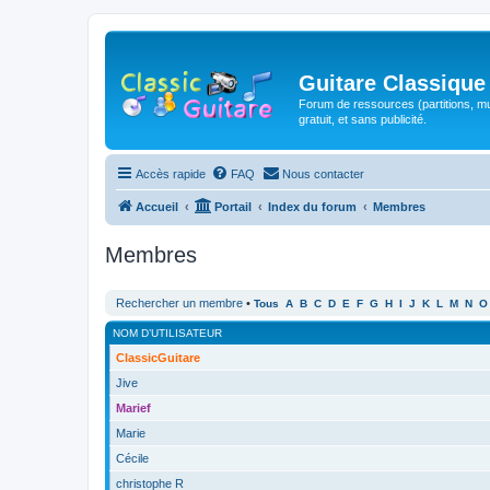
Guitare Classique
Forum de ressources (partitions, mu
gratuit, et sans publicité.
Accès rapide
FAQ
Nous contacter
Accueil
Portail
Index du forum
Membres
Membres
Rechercher un membre
•
Tous
A
B
C
D
E
F
G
H
I
J
K
L
M
N
O
NOM D’UTILISATEUR
ClassicGuitare
Jive
Marief
Marie
Cécile
christophe R