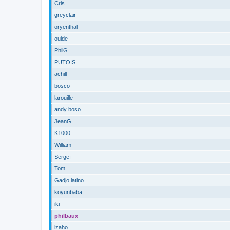
Cris
greyclair
oryenthal
ouide
PhilG
PUTOIS
achill
bosco
larouille
andy boso
JeanG
K1000
William
Sergeï
Tom
Gadjo latino
koyunbaba
iki
philbaux
izaho