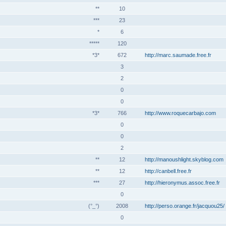
**
10
***
23
*
6
*****
120
*3*
672
http://marc.saumade.free.fr
3
2
0
0
*3*
766
http://www.roquecarbajo.com
0
0
2
**
12
http://manoushlight.skyblog.com
**
12
http://canbell.free.fr
***
27
http://hieronymus.assoc.free.fr
0
(°_°)
2008
http://perso.orange.fr/jacquou25/
0