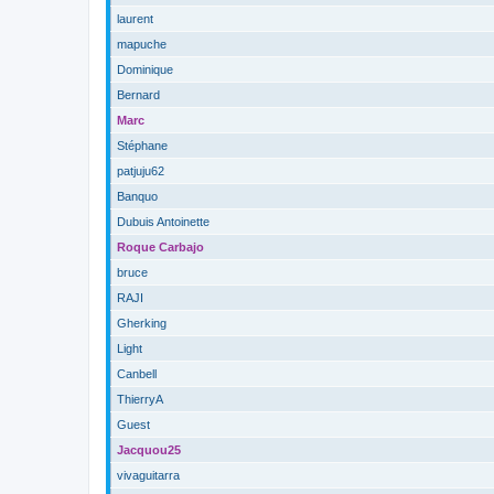
laurent
mapuche
Dominique
Bernard
Marc
Stéphane
patjuju62
Banquo
Dubuis Antoinette
Roque Carbajo
bruce
RAJI
Gherking
Light
Canbell
ThierryA
Guest
Jacquou25
vivaguitarra