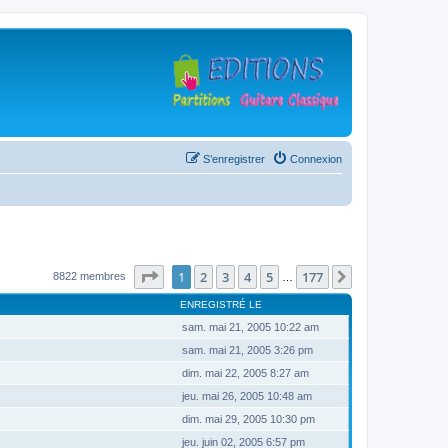
S’enregistrer
Connexion
Page
1
sur
177
1
2
3
4
5
177
Suivante
8822 membres
…
ENREGISTRÉ LE
sam. mai 21, 2005 10:22 am
sam. mai 21, 2005 3:26 pm
dim. mai 22, 2005 8:27 am
jeu. mai 26, 2005 10:48 am
dim. mai 29, 2005 10:30 pm
jeu. juin 02, 2005 6:57 pm