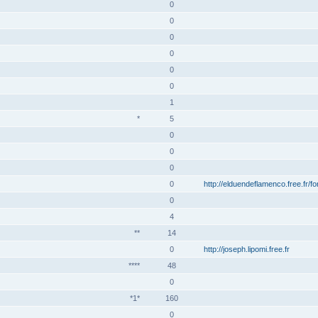
0
0
0
0
0
0
1
*
5
0
0
0
0
http://elduendeflamenco.free.fr/f
0
4
**
14
0
http://joseph.lipomi.free.fr
****
48
0
*1*
160
0