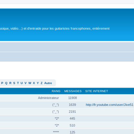
sique, vidéo…) et d'entraide pour les guitaristes francophones, entièrement
P
Q
R
S
T
U
V
W
X
Y
Z
Autre
RANG
MESSAGES
SITE INTERNET
Administrateur
11908
(°_°)
1639
http://fr.youtube.com/user/Jive51
(°_°)
2191
*2*
445
*2*
510
*****
125