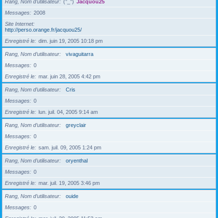
Rang, Nom d’utilisateur
(°_°)
Jacquou25
Messages
2008
Site Internet
http://perso.orange.fr/jacquou25/
Enregistré le
dim. juin 19, 2005 10:18 pm
Rang, Nom d’utilisateur
vivaguitarra
Messages
0
Enregistré le
mar. juin 28, 2005 4:42 pm
Rang, Nom d’utilisateur
Cris
Messages
0
Enregistré le
lun. juil. 04, 2005 9:14 am
Rang, Nom d’utilisateur
greyclair
Messages
0
Enregistré le
sam. juil. 09, 2005 1:24 pm
Rang, Nom d’utilisateur
oryenthal
Messages
0
Enregistré le
mar. juil. 19, 2005 3:46 pm
Rang, Nom d’utilisateur
ouide
Messages
0