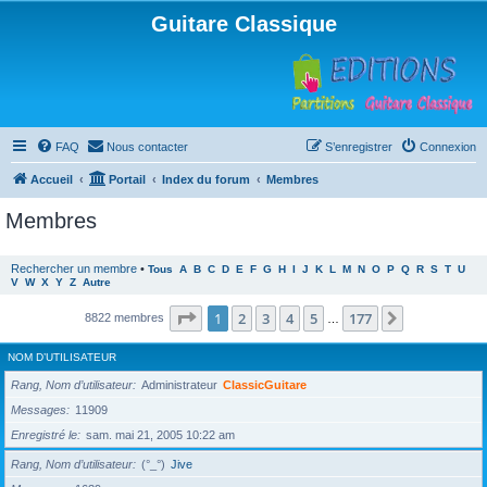
Guitare Classique
FAQ
Nous contacter
S’enregistrer
Connexion
Accueil
Portail
Index du forum
Membres
Membres
Rechercher un membre
•
Tous
A
B
C
D
E
F
G
H
I
J
K
L
M
N
O
P
Q
R
S
T
U
V
W
X
Y
Z
Autre
Page
1
sur
177
1
2
3
4
5
177
Suivante
8822 membres
…
NOM D’UTILISATEUR
Rang, Nom d’utilisateur
Administrateur
ClassicGuitare
Messages
11909
Enregistré le
sam. mai 21, 2005 10:22 am
Rang, Nom d’utilisateur
(°_°)
Jive