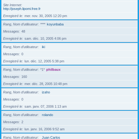
Site Internet
http://joseph.lipomi.free.fr
Enregistré le
mer. nov. 30, 2005 12:20 pm
Rang, Nom d’utilisateur
****
koyunbaba
Messages
48
Enregistré le
sam. déc. 10, 2005 4:06 pm
Rang, Nom d’utilisateur
iki
Messages
0
Enregistré le
lun. déc. 12, 2005 5:38 pm
Rang, Nom d’utilisateur
*1*
philbaux
Messages
160
Enregistré le
mer. déc. 28, 2005 10:48 pm
Rang, Nom d’utilisateur
izaho
Messages
0
Enregistré le
sam. janv. 07, 2006 1:13 am
Rang, Nom d’utilisateur
rolando
Messages
2
Enregistré le
lun. janv. 16, 2006 9:52 am
Rang, Nom d’utilisateur
Juan Carlos