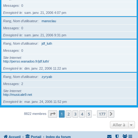
Messages
0
Enregistré le
sam. janv. 21, 2006 4:07 pm
Rang, Nom d’utilisateur
manoclau
Messages
0
Enregistré le
sam. janv. 21, 2006 9:31 pm
Rang, Nom d’utilisateur
jdf_luth
Messages
0
Site Internet
http://perso.wanadoo.fr/jdf.luth/
Enregistré le
dim. janv. 22, 2006 11:22 am
Rang, Nom d’utilisateur
zyryab
Messages
2
Site Internet
http://musicale9.net
Enregistré le
mar. janv. 24, 2006 11:52 pm
Page
1
sur
177
1
2
3
4
5
177
Suivante
8822 membres
…
Aller à
Accueil
Portail
Index du forum