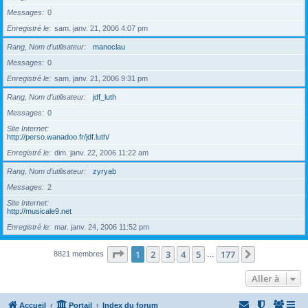
Messages
0
Enregistré le
sam. janv. 21, 2006 4:07 pm
Rang, Nom d’utilisateur
manoclau
Messages
0
Enregistré le
sam. janv. 21, 2006 9:31 pm
Rang, Nom d’utilisateur
jdf_luth
Messages
0
Site Internet
http://perso.wanadoo.fr/jdf.luth/
Enregistré le
dim. janv. 22, 2006 11:22 am
Rang, Nom d’utilisateur
zyryab
Messages
2
Site Internet
http://musicale9.net
Enregistré le
mar. janv. 24, 2006 11:52 pm
Page
1
sur
177
1
2
3
4
5
177
Suivante
8821 membres
…
Aller à
Accueil
Portail
Index du forum