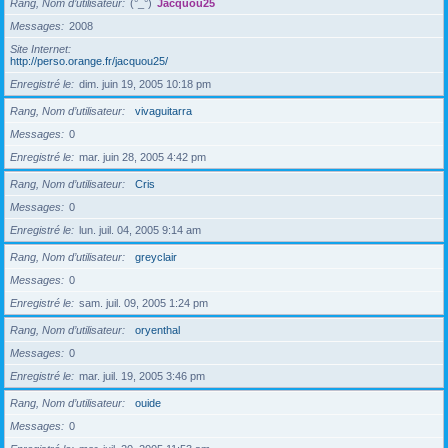
Rang, Nom d’utilisateur
(°_°)
Jacquou25
Messages
2008
Site Internet
http://perso.orange.fr/jacquou25/
Enregistré le
dim. juin 19, 2005 10:18 pm
Rang, Nom d’utilisateur
vivaguitarra
Messages
0
Enregistré le
mar. juin 28, 2005 4:42 pm
Rang, Nom d’utilisateur
Cris
Messages
0
Enregistré le
lun. juil. 04, 2005 9:14 am
Rang, Nom d’utilisateur
greyclair
Messages
0
Enregistré le
sam. juil. 09, 2005 1:24 pm
Rang, Nom d’utilisateur
oryenthal
Messages
0
Enregistré le
mar. juil. 19, 2005 3:46 pm
Rang, Nom d’utilisateur
ouide
Messages
0