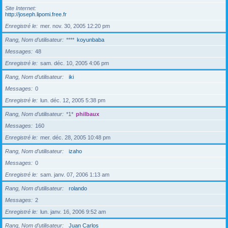
Site Internet
http://joseph.lipomi.free.fr
Enregistré le
mer. nov. 30, 2005 12:20 pm
Rang, Nom d’utilisateur
****
koyunbaba
Messages
48
Enregistré le
sam. déc. 10, 2005 4:06 pm
Rang, Nom d’utilisateur
iki
Messages
0
Enregistré le
lun. déc. 12, 2005 5:38 pm
Rang, Nom d’utilisateur
*1*
philbaux
Messages
160
Enregistré le
mer. déc. 28, 2005 10:48 pm
Rang, Nom d’utilisateur
izaho
Messages
0
Enregistré le
sam. janv. 07, 2006 1:13 am
Rang, Nom d’utilisateur
rolando
Messages
2
Enregistré le
lun. janv. 16, 2006 9:52 am
Rang, Nom d’utilisateur
Juan Carlos