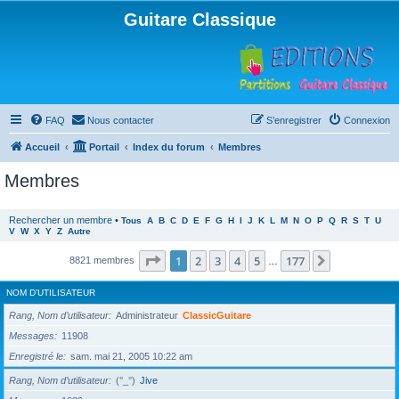
Guitare Classique
FAQ
Nous contacter
S’enregistrer
Connexion
Accueil
Portail
Index du forum
Membres
Membres
Rechercher un membre
•
Tous
A
B
C
D
E
F
G
H
I
J
K
L
M
N
O
P
Q
R
S
T
U
V
W
X
Y
Z
Autre
Page
1
sur
177
1
2
3
4
5
177
Suivante
8821 membres
…
NOM D’UTILISATEUR
Rang, Nom d’utilisateur
Administrateur
ClassicGuitare
Messages
11908
Enregistré le
sam. mai 21, 2005 10:22 am
Rang, Nom d’utilisateur
(°_°)
Jive