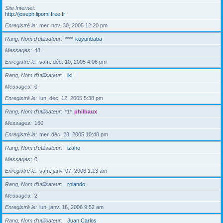
Site Internet
http://joseph.lipomi.free.fr
Enregistré le
mer. nov. 30, 2005 12:20 pm
Rang, Nom d’utilisateur
****
koyunbaba
Messages
48
Enregistré le
sam. déc. 10, 2005 4:06 pm
Rang, Nom d’utilisateur
iki
Messages
0
Enregistré le
lun. déc. 12, 2005 5:38 pm
Rang, Nom d’utilisateur
*1*
philbaux
Messages
160
Enregistré le
mer. déc. 28, 2005 10:48 pm
Rang, Nom d’utilisateur
izaho
Messages
0
Enregistré le
sam. janv. 07, 2006 1:13 am
Rang, Nom d’utilisateur
rolando
Messages
2
Enregistré le
lun. janv. 16, 2006 9:52 am
Rang, Nom d’utilisateur
Juan Carlos