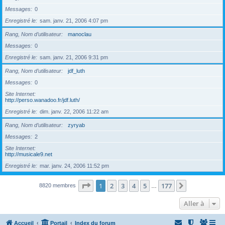
Messages
0
Enregistré le
sam. janv. 21, 2006 4:07 pm
Rang, Nom d’utilisateur
manoclau
Messages
0
Enregistré le
sam. janv. 21, 2006 9:31 pm
Rang, Nom d’utilisateur
jdf_luth
Messages
0
Site Internet
http://perso.wanadoo.fr/jdf.luth/
Enregistré le
dim. janv. 22, 2006 11:22 am
Rang, Nom d’utilisateur
zyryab
Messages
2
Site Internet
http://musicale9.net
Enregistré le
mar. janv. 24, 2006 11:52 pm
Page
1
sur
177
1
2
3
4
5
177
Suivante
8820 membres
…
Aller à
Accueil
Portail
Index du forum