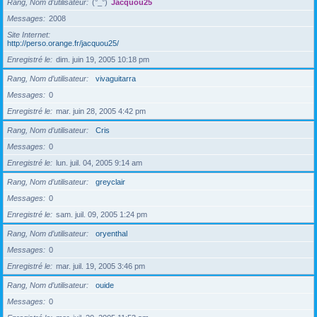
Rang, Nom d’utilisateur
(°_°)
Jacquou25
Messages
2008
Site Internet
http://perso.orange.fr/jacquou25/
Enregistré le
dim. juin 19, 2005 10:18 pm
Rang, Nom d’utilisateur
vivaguitarra
Messages
0
Enregistré le
mar. juin 28, 2005 4:42 pm
Rang, Nom d’utilisateur
Cris
Messages
0
Enregistré le
lun. juil. 04, 2005 9:14 am
Rang, Nom d’utilisateur
greyclair
Messages
0
Enregistré le
sam. juil. 09, 2005 1:24 pm
Rang, Nom d’utilisateur
oryenthal
Messages
0
Enregistré le
mar. juil. 19, 2005 3:46 pm
Rang, Nom d’utilisateur
ouide
Messages
0