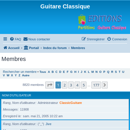
Guitare Classique
FAQ
Nous contacter
S’enregistrer
Connexion
Accueil
Portail
Index du forum
Membres
Membres
Rechercher un membre
•
Tous
A
B
C
D
E
F
G
H
I
J
K
L
M
N
O
P
Q
R
S
T
U
V
W
X
Y
Z
Autre
Page
1
sur
177
1
2
3
4
5
177
Suivante
8820 membres
…
NOM D’UTILISATEUR
Rang, Nom d’utilisateur
Administrateur
ClassicGuitare
Messages
11908
Enregistré le
sam. mai 21, 2005 10:22 am
Rang, Nom d’utilisateur
(°_°)
Jive