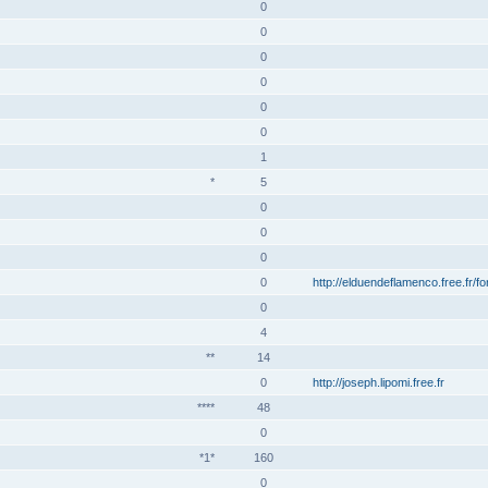
0
0
0
0
0
0
1
*
5
0
0
0
0
http://elduendeflamenco.free.fr/f
0
4
**
14
0
http://joseph.lipomi.free.fr
****
48
0
*1*
160
0