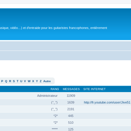
sique, vidéo…) et d'entraide pour les guitaristes francophones, entièrement
P
Q
R
S
T
U
V
W
X
Y
Z
Autre
RANG
MESSAGES
SITE INTERNET
Administrateur
11909
(°_°)
1639
http://fr.youtube.com/user/Jive51
(°_°)
2191
*2*
445
*2*
510
*****
125