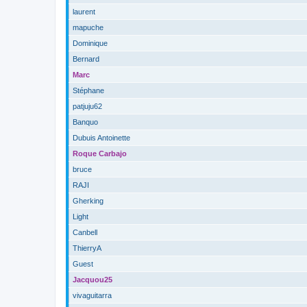
laurent
mapuche
Dominique
Bernard
Marc
Stéphane
patjuju62
Banquo
Dubuis Antoinette
Roque Carbajo
bruce
RAJI
Gherking
Light
Canbell
ThierryA
Guest
Jacquou25
vivaguitarra