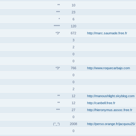
**
10
***
23
*
6
*****
120
*3*
672
http://marc.saumade.free.fr
3
2
0
0
*3*
766
http://www.roquecarbajo.com
0
0
2
**
12
http://manoushlight.skyblog.com
**
12
http://canbell.free.fr
***
27
http://hieronymus.assoc.free.fr
0
(°_°)
2008
http://perso.orange.fr/jacquou25/
0