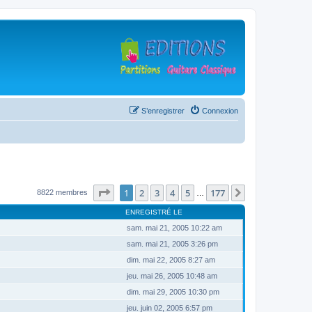
S’enregistrer
Connexion
Page
1
sur
177
1
2
3
4
5
177
Suivante
8822 membres
…
ENREGISTRÉ LE
sam. mai 21, 2005 10:22 am
sam. mai 21, 2005 3:26 pm
dim. mai 22, 2005 8:27 am
jeu. mai 26, 2005 10:48 am
dim. mai 29, 2005 10:30 pm
jeu. juin 02, 2005 6:57 pm