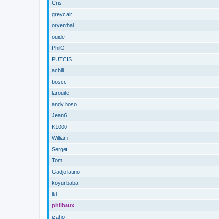
Cris
greyclair
oryenthal
ouide
PhilG
PUTOIS
achill
bosco
larouille
andy boso
JeanG
K1000
William
Sergeï
Tom
Gadjo latino
koyunbaba
iki
philbaux
izaho