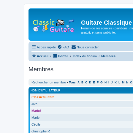
Guitare Classique
Forum de ressources (partitions, mu
gratuit, et sans publicité.
Accès rapide
FAQ
Nous contacter
Accueil
Portail
Index du forum
Membres
Membres
Rechercher un membre
•
Tous
A
B
C
D
E
F
G
H
I
J
K
L
M
N
O
NOM D’UTILISATEUR
ClassicGuitare
Jive
Marief
Marie
Cécile
christophe R