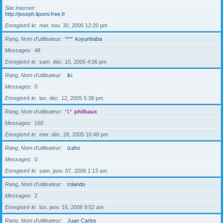
Site Internet
http://joseph.lipomi.free.fr
Enregistré le
mer. nov. 30, 2005 12:20 pm
Rang, Nom d’utilisateur
****
koyunbaba
Messages
48
Enregistré le
sam. déc. 10, 2005 4:06 pm
Rang, Nom d’utilisateur
iki
Messages
0
Enregistré le
lun. déc. 12, 2005 5:38 pm
Rang, Nom d’utilisateur
*1*
philbaux
Messages
160
Enregistré le
mer. déc. 28, 2005 10:48 pm
Rang, Nom d’utilisateur
izaho
Messages
0
Enregistré le
sam. janv. 07, 2006 1:13 am
Rang, Nom d’utilisateur
rolando
Messages
2
Enregistré le
lun. janv. 16, 2006 9:52 am
Rang, Nom d’utilisateur
Juan Carlos