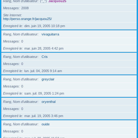
Rang, Nom d’utilisateur
(°_°)
Jacquou25
Messages
2008
Site Internet
http://perso.orange.fr/jacquou25/
Enregistré le
dim. juin 19, 2005 10:18 pm
Rang, Nom d’utilisateur
vivaguitarra
Messages
0
Enregistré le
mar. juin 28, 2005 4:42 pm
Rang, Nom d’utilisateur
Cris
Messages
0
Enregistré le
lun. juil. 04, 2005 9:14 am
Rang, Nom d’utilisateur
greyclair
Messages
0
Enregistré le
sam. juil. 09, 2005 1:24 pm
Rang, Nom d’utilisateur
oryenthal
Messages
0
Enregistré le
mar. juil. 19, 2005 3:46 pm
Rang, Nom d’utilisateur
ouide
Messages
0