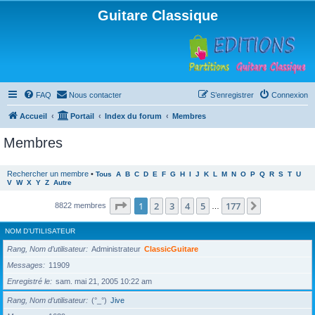
Guitare Classique
FAQ
Nous contacter
S’enregistrer
Connexion
Accueil
Portail
Index du forum
Membres
Membres
Rechercher un membre
•
Tous
A
B
C
D
E
F
G
H
I
J
K
L
M
N
O
P
Q
R
S
T
U
V
W
X
Y
Z
Autre
Page
1
sur
177
1
2
3
4
5
177
Suivante
8822 membres
…
NOM D’UTILISATEUR
Rang, Nom d’utilisateur
Administrateur
ClassicGuitare
Messages
11909
Enregistré le
sam. mai 21, 2005 10:22 am
Rang, Nom d’utilisateur
(°_°)
Jive