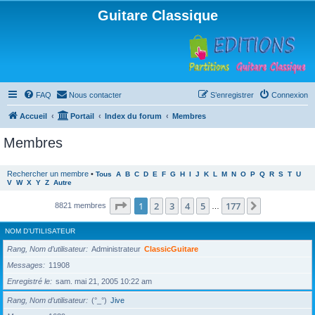
Guitare Classique
FAQ
Nous contacter
S’enregistrer
Connexion
Accueil
Portail
Index du forum
Membres
Membres
Rechercher un membre
•
Tous
A
B
C
D
E
F
G
H
I
J
K
L
M
N
O
P
Q
R
S
T
U
V
W
X
Y
Z
Autre
Page
1
sur
177
1
2
3
4
5
177
Suivante
8821 membres
…
NOM D’UTILISATEUR
Rang, Nom d’utilisateur
Administrateur
ClassicGuitare
Messages
11908
Enregistré le
sam. mai 21, 2005 10:22 am
Rang, Nom d’utilisateur
(°_°)
Jive