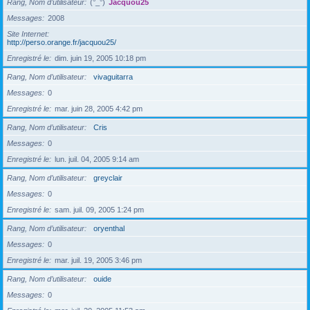
Rang, Nom d’utilisateur
(°_°)
Jacquou25
Messages
2008
Site Internet
http://perso.orange.fr/jacquou25/
Enregistré le
dim. juin 19, 2005 10:18 pm
Rang, Nom d’utilisateur
vivaguitarra
Messages
0
Enregistré le
mar. juin 28, 2005 4:42 pm
Rang, Nom d’utilisateur
Cris
Messages
0
Enregistré le
lun. juil. 04, 2005 9:14 am
Rang, Nom d’utilisateur
greyclair
Messages
0
Enregistré le
sam. juil. 09, 2005 1:24 pm
Rang, Nom d’utilisateur
oryenthal
Messages
0
Enregistré le
mar. juil. 19, 2005 3:46 pm
Rang, Nom d’utilisateur
ouide
Messages
0