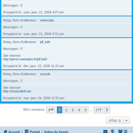
Messages
0
Enregistré le
sam. janv. 21, 2006 4:07 pm
Rang, Nom d’utilisateur
manoclau
Messages
0
Enregistré le
sam. janv. 21, 2006 9:31 pm
Rang, Nom d’utilisateur
jdf_luth
Messages
0
Site Internet
http://perso.wanadoo.fr/jdf.luth/
Enregistré le
dim. janv. 22, 2006 11:22 am
Rang, Nom d’utilisateur
zyryab
Messages
2
Site Internet
http://musicale9.net
Enregistré le
mar. janv. 24, 2006 11:52 pm
Page
1
sur
177
1
2
3
4
5
177
Suivante
8821 membres
…
Aller à
Accueil
Portail
Index du forum