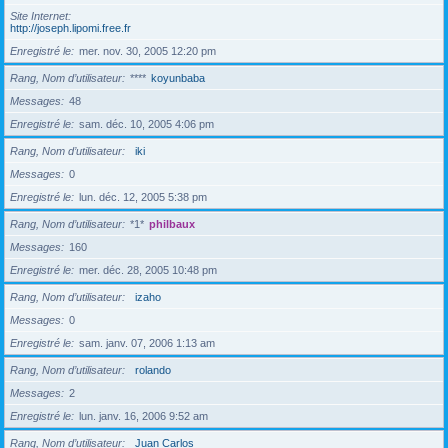
Site Internet
http://joseph.lipomi.free.fr
Enregistré le
mer. nov. 30, 2005 12:20 pm
Rang, Nom d’utilisateur
****
koyunbaba
Messages
48
Enregistré le
sam. déc. 10, 2005 4:06 pm
Rang, Nom d’utilisateur
iki
Messages
0
Enregistré le
lun. déc. 12, 2005 5:38 pm
Rang, Nom d’utilisateur
*1*
philbaux
Messages
160
Enregistré le
mer. déc. 28, 2005 10:48 pm
Rang, Nom d’utilisateur
izaho
Messages
0
Enregistré le
sam. janv. 07, 2006 1:13 am
Rang, Nom d’utilisateur
rolando
Messages
2
Enregistré le
lun. janv. 16, 2006 9:52 am
Rang, Nom d’utilisateur
Juan Carlos