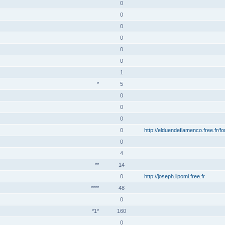
0
0
0
0
0
0
1
*
5
0
0
0
0
http://elduendeflamenco.free.fr/f
0
4
**
14
0
http://joseph.lipomi.free.fr
****
48
0
*1*
160
0