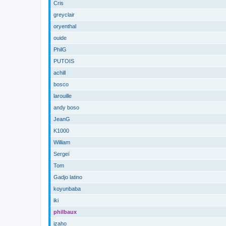
Cris
greyclair
oryenthal
ouide
PhilG
PUTOIS
achill
bosco
larouille
andy boso
JeanG
K1000
William
Sergeï
Tom
Gadjo latino
koyunbaba
iki
philbaux
izaho