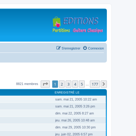
S’enregistrer
Connexion
Page
1
sur
177
1
2
3
4
5
177
Suivante
8821 membres
…
ENREGISTRÉ LE
sam. mai 21, 2005 10:22 am
sam. mai 21, 2005 3:26 pm
dim. mai 22, 2005 8:27 am
jeu. mai 26, 2005 10:48 am
dim. mai 29, 2005 10:30 pm
jeu. juin 02, 2005 6:57 pm