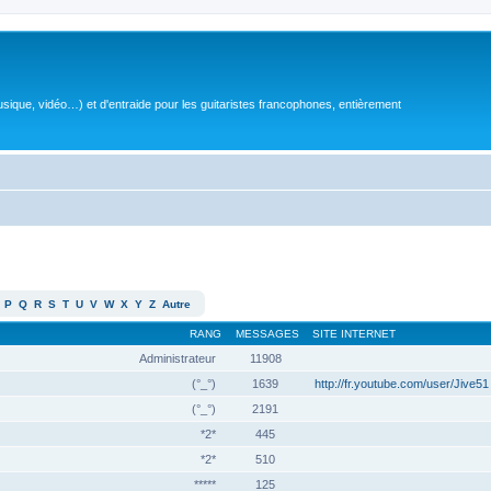
sique, vidéo…) et d'entraide pour les guitaristes francophones, entièrement
P
Q
R
S
T
U
V
W
X
Y
Z
Autre
RANG
MESSAGES
SITE INTERNET
Administrateur
11908
(°_°)
1639
http://fr.youtube.com/user/Jive51
(°_°)
2191
*2*
445
*2*
510
*****
125