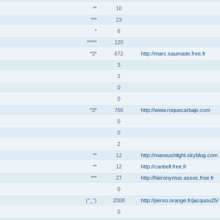
**
10
***
23
*
6
*****
120
*3*
672
http://marc.saumade.free.fr
3
2
0
0
*3*
766
http://www.roquecarbajo.com
0
0
2
**
12
http://manoushlight.skyblog.com
**
12
http://canbell.free.fr
***
27
http://hieronymus.assoc.free.fr
0
(°_°)
2008
http://perso.orange.fr/jacquou25/
0