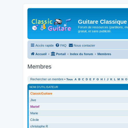
Guitare Classique
Forum de ressources (partitions, mu
gratuit, et sans publicité.
Accès rapide
FAQ
Nous contacter
Accueil
Portail
Index du forum
Membres
Membres
Rechercher un membre
•
Tous
A
B
C
D
E
F
G
H
I
J
K
L
M
N
O
NOM D’UTILISATEUR
ClassicGuitare
Jive
Marief
Marie
Cécile
christophe R