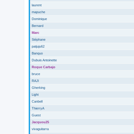
laurent
mapuche
Dominique
Bernard
Marc
Stéphane
patjuju62
Banquo
Dubuis Antoinette
Roque Carbajo
bruce
RAJI
Gherking
Light
Canbell
ThierryA
Guest
Jacquou25
vivaguitarra