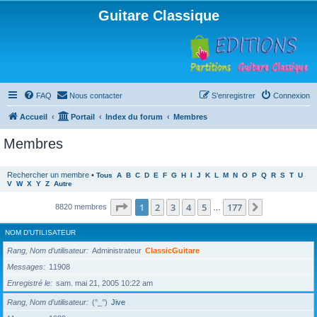
Guitare Classique
FAQ
Nous contacter
S’enregistrer
Connexion
Accueil
Portail
Index du forum
Membres
Membres
Rechercher un membre
•
Tous
A
B
C
D
E
F
G
H
I
J
K
L
M
N
O
P
Q
R
S
T
U
V
W
X
Y
Z
Autre
Page
1
sur
177
1
2
3
4
5
177
Suivante
8820 membres
…
NOM D’UTILISATEUR
Rang, Nom d’utilisateur
Administrateur
ClassicGuitare
Messages
11908
Enregistré le
sam. mai 21, 2005 10:22 am
Rang, Nom d’utilisateur
(°_°)
Jive