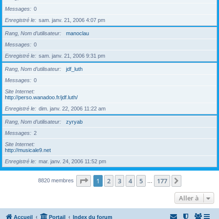
Messages
0
Enregistré le
sam. janv. 21, 2006 4:07 pm
Rang, Nom d’utilisateur
manoclau
Messages
0
Enregistré le
sam. janv. 21, 2006 9:31 pm
Rang, Nom d’utilisateur
jdf_luth
Messages
0
Site Internet
http://perso.wanadoo.fr/jdf.luth/
Enregistré le
dim. janv. 22, 2006 11:22 am
Rang, Nom d’utilisateur
zyryab
Messages
2
Site Internet
http://musicale9.net
Enregistré le
mar. janv. 24, 2006 11:52 pm
Page
1
sur
177
1
2
3
4
5
177
Suivante
8820 membres
…
Aller à
Accueil
Portail
Index du forum