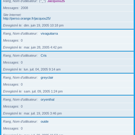
Rang, Nom d’utilisateur
(°_°)
Jacquou25
Messages
2008
Site Internet
http://perso.orange.fr/jacquou25/
Enregistré le
dim. juin 19, 2005 10:18 pm
Rang, Nom d’utilisateur
vivaguitarra
Messages
0
Enregistré le
mar. juin 28, 2005 4:42 pm
Rang, Nom d’utilisateur
Cris
Messages
0
Enregistré le
lun. juil. 04, 2005 9:14 am
Rang, Nom d’utilisateur
greyclair
Messages
0
Enregistré le
sam. juil. 09, 2005 1:24 pm
Rang, Nom d’utilisateur
oryenthal
Messages
0
Enregistré le
mar. juil. 19, 2005 3:46 pm
Rang, Nom d’utilisateur
ouide
Messages
0