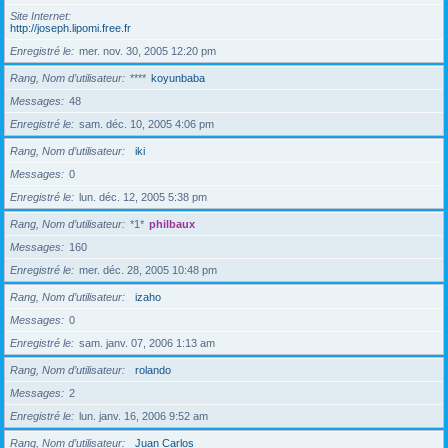
Site Internet
http://joseph.lipomi.free.fr
Enregistré le
mer. nov. 30, 2005 12:20 pm
Rang, Nom d’utilisateur
****
koyunbaba
Messages
48
Enregistré le
sam. déc. 10, 2005 4:06 pm
Rang, Nom d’utilisateur
iki
Messages
0
Enregistré le
lun. déc. 12, 2005 5:38 pm
Rang, Nom d’utilisateur
*1*
philbaux
Messages
160
Enregistré le
mer. déc. 28, 2005 10:48 pm
Rang, Nom d’utilisateur
izaho
Messages
0
Enregistré le
sam. janv. 07, 2006 1:13 am
Rang, Nom d’utilisateur
rolando
Messages
2
Enregistré le
lun. janv. 16, 2006 9:52 am
Rang, Nom d’utilisateur
Juan Carlos