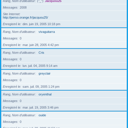
Rang, Nom d’utilisateur
(°_°)
Jacquou25
Messages
2008
Site Internet
http://perso.orange.fr/jacquou25/
Enregistré le
dim. juin 19, 2005 10:18 pm
Rang, Nom d’utilisateur
vivaguitarra
Messages
0
Enregistré le
mar. juin 28, 2005 4:42 pm
Rang, Nom d’utilisateur
Cris
Messages
0
Enregistré le
lun. juil. 04, 2005 9:14 am
Rang, Nom d’utilisateur
greyclair
Messages
0
Enregistré le
sam. juil. 09, 2005 1:24 pm
Rang, Nom d’utilisateur
oryenthal
Messages
0
Enregistré le
mar. juil. 19, 2005 3:46 pm
Rang, Nom d’utilisateur
ouide
Messages
0