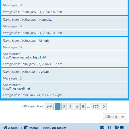
Messages
0
Enregistré le
sam. janv. 21, 2006 4:07 pm
Rang, Nom d’utilisateur
manoclau
Messages
0
Enregistré le
sam. janv. 21, 2006 9:31 pm
Rang, Nom d’utilisateur
jdf_luth
Messages
0
Site Internet
http://perso.wanadoo.fr/jdf.luth/
Enregistré le
dim. janv. 22, 2006 11:22 am
Rang, Nom d’utilisateur
zyryab
Messages
2
Site Internet
http://musicale9.net
Enregistré le
mar. janv. 24, 2006 11:52 pm
Page
1
sur
177
1
2
3
4
5
177
Suivante
8822 membres
…
Aller à
Accueil
Portail
Index du forum