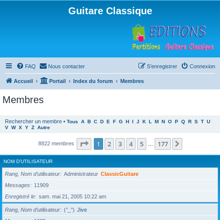
Guitare Classique
FAQ
Nous contacter
S’enregistrer
Connexion
Accueil
Portail
Index du forum
Membres
Membres
Rechercher un membre
•
Tous
A
B
C
D
E
F
G
H
I
J
K
L
M
N
O
P
Q
R
S
T
U
V
W
X
Y
Z
Autre
Page
1
sur
177
1
2
3
4
5
177
Suivante
8822 membres
…
NOM D’UTILISATEUR
Rang, Nom d’utilisateur
Administrateur
ClassicGuitare
Messages
11909
Enregistré le
sam. mai 21, 2005 10:22 am
Rang, Nom d’utilisateur
(°_°)
Jive