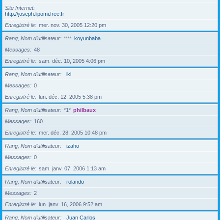
Site Internet
http://joseph.lipomi.free.fr
Enregistré le
mer. nov. 30, 2005 12:20 pm
Rang, Nom d’utilisateur
****
koyunbaba
Messages
48
Enregistré le
sam. déc. 10, 2005 4:06 pm
Rang, Nom d’utilisateur
iki
Messages
0
Enregistré le
lun. déc. 12, 2005 5:38 pm
Rang, Nom d’utilisateur
*1*
philbaux
Messages
160
Enregistré le
mer. déc. 28, 2005 10:48 pm
Rang, Nom d’utilisateur
izaho
Messages
0
Enregistré le
sam. janv. 07, 2006 1:13 am
Rang, Nom d’utilisateur
rolando
Messages
2
Enregistré le
lun. janv. 16, 2006 9:52 am
Rang, Nom d’utilisateur
Juan Carlos