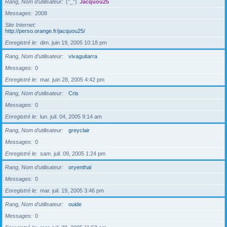
Rang, Nom d’utilisateur
(°_°)
Jacquou25
Messages
2008
Site Internet
http://perso.orange.fr/jacquou25/
Enregistré le
dim. juin 19, 2005 10:18 pm
Rang, Nom d’utilisateur
vivaguitarra
Messages
0
Enregistré le
mar. juin 28, 2005 4:42 pm
Rang, Nom d’utilisateur
Cris
Messages
0
Enregistré le
lun. juil. 04, 2005 9:14 am
Rang, Nom d’utilisateur
greyclair
Messages
0
Enregistré le
sam. juil. 09, 2005 1:24 pm
Rang, Nom d’utilisateur
oryenthal
Messages
0
Enregistré le
mar. juil. 19, 2005 3:46 pm
Rang, Nom d’utilisateur
ouide
Messages
0