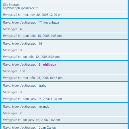
Site Internet
http://joseph.lipomi.free.fr
Enregistré le
mer. nov. 30, 2005 12:20 pm
Rang, Nom d’utilisateur
****
koyunbaba
Messages
48
Enregistré le
sam. déc. 10, 2005 4:06 pm
Rang, Nom d’utilisateur
iki
Messages
0
Enregistré le
lun. déc. 12, 2005 5:38 pm
Rang, Nom d’utilisateur
*1*
philbaux
Messages
160
Enregistré le
mer. déc. 28, 2005 10:48 pm
Rang, Nom d’utilisateur
izaho
Messages
0
Enregistré le
sam. janv. 07, 2006 1:13 am
Rang, Nom d’utilisateur
rolando
Messages
2
Enregistré le
lun. janv. 16, 2006 9:52 am
Rang, Nom d’utilisateur
Juan Carlos