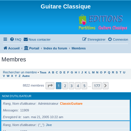
Guitare Classique
FAQ
Nous contacter
S’enregistrer
Connexion
Accueil
Portail
Index du forum
Membres
Membres
Rechercher un membre
•
Tous
A
B
C
D
E
F
G
H
I
J
K
L
M
N
O
P
Q
R
S
T
U
V
W
X
Y
Z
Autre
Page
1
sur
177
1
2
3
4
5
177
Suivante
8822 membres
…
NOM D’UTILISATEUR
Rang, Nom d’utilisateur
Administrateur
ClassicGuitare
Messages
11909
Enregistré le
sam. mai 21, 2005 10:22 am
Rang, Nom d’utilisateur
(°_°)
Jive