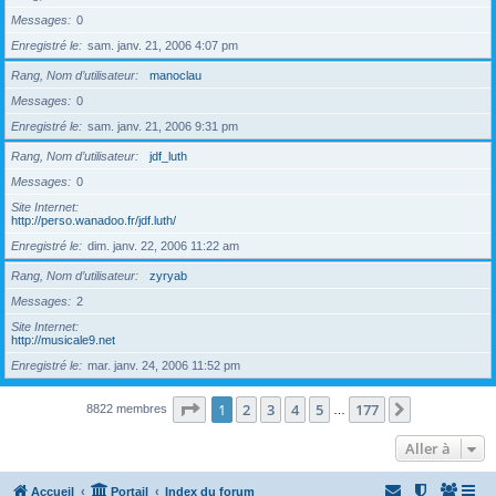
Messages
0
Enregistré le
sam. janv. 21, 2006 4:07 pm
Rang, Nom d’utilisateur
manoclau
Messages
0
Enregistré le
sam. janv. 21, 2006 9:31 pm
Rang, Nom d’utilisateur
jdf_luth
Messages
0
Site Internet
http://perso.wanadoo.fr/jdf.luth/
Enregistré le
dim. janv. 22, 2006 11:22 am
Rang, Nom d’utilisateur
zyryab
Messages
2
Site Internet
http://musicale9.net
Enregistré le
mar. janv. 24, 2006 11:52 pm
Page
1
sur
177
1
2
3
4
5
177
Suivante
8822 membres
…
Aller à
Accueil
Portail
Index du forum