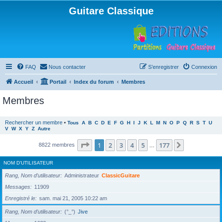
Guitare Classique
FAQ
Nous contacter
S’enregistrer
Connexion
Accueil
Portail
Index du forum
Membres
Membres
Rechercher un membre
•
Tous
A
B
C
D
E
F
G
H
I
J
K
L
M
N
O
P
Q
R
S
T
U
V
W
X
Y
Z
Autre
Page
1
sur
177
1
2
3
4
5
177
Suivante
8822 membres
…
NOM D’UTILISATEUR
Rang, Nom d’utilisateur
Administrateur
ClassicGuitare
Messages
11909
Enregistré le
sam. mai 21, 2005 10:22 am
Rang, Nom d’utilisateur
(°_°)
Jive