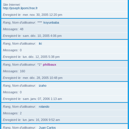
Site Internet
http://joseph.lipomi.free.fr
Enregistré le
mer. nov. 30, 2005 12:20 pm
Rang, Nom d’utilisateur
****
koyunbaba
Messages
48
Enregistré le
sam. déc. 10, 2005 4:06 pm
Rang, Nom d’utilisateur
iki
Messages
0
Enregistré le
lun. déc. 12, 2005 5:38 pm
Rang, Nom d’utilisateur
*1*
philbaux
Messages
160
Enregistré le
mer. déc. 28, 2005 10:48 pm
Rang, Nom d’utilisateur
izaho
Messages
0
Enregistré le
sam. janv. 07, 2006 1:13 am
Rang, Nom d’utilisateur
rolando
Messages
2
Enregistré le
lun. janv. 16, 2006 9:52 am
Rang, Nom d’utilisateur
Juan Carlos