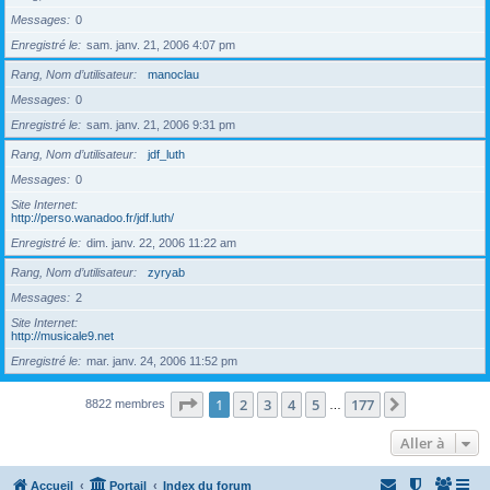
Messages
0
Enregistré le
sam. janv. 21, 2006 4:07 pm
Rang, Nom d’utilisateur
manoclau
Messages
0
Enregistré le
sam. janv. 21, 2006 9:31 pm
Rang, Nom d’utilisateur
jdf_luth
Messages
0
Site Internet
http://perso.wanadoo.fr/jdf.luth/
Enregistré le
dim. janv. 22, 2006 11:22 am
Rang, Nom d’utilisateur
zyryab
Messages
2
Site Internet
http://musicale9.net
Enregistré le
mar. janv. 24, 2006 11:52 pm
Page
1
sur
177
1
2
3
4
5
177
Suivante
8822 membres
…
Aller à
Accueil
Portail
Index du forum