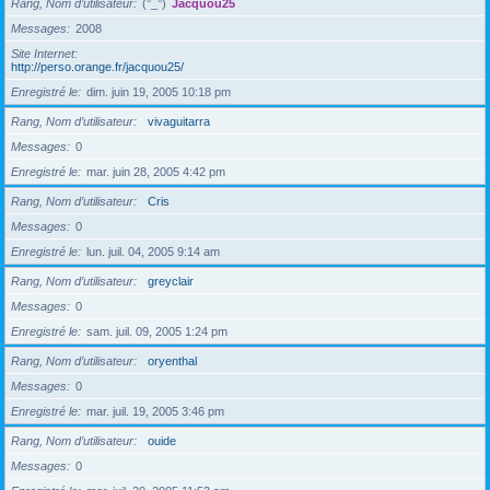
Rang, Nom d’utilisateur
(°_°)
Jacquou25
Messages
2008
Site Internet
http://perso.orange.fr/jacquou25/
Enregistré le
dim. juin 19, 2005 10:18 pm
Rang, Nom d’utilisateur
vivaguitarra
Messages
0
Enregistré le
mar. juin 28, 2005 4:42 pm
Rang, Nom d’utilisateur
Cris
Messages
0
Enregistré le
lun. juil. 04, 2005 9:14 am
Rang, Nom d’utilisateur
greyclair
Messages
0
Enregistré le
sam. juil. 09, 2005 1:24 pm
Rang, Nom d’utilisateur
oryenthal
Messages
0
Enregistré le
mar. juil. 19, 2005 3:46 pm
Rang, Nom d’utilisateur
ouide
Messages
0