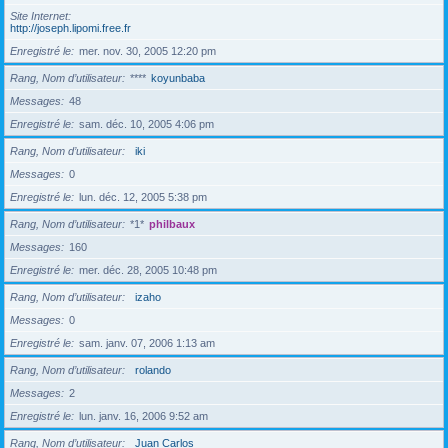
Site Internet
http://joseph.lipomi.free.fr
Enregistré le
mer. nov. 30, 2005 12:20 pm
Rang, Nom d’utilisateur
****
koyunbaba
Messages
48
Enregistré le
sam. déc. 10, 2005 4:06 pm
Rang, Nom d’utilisateur
iki
Messages
0
Enregistré le
lun. déc. 12, 2005 5:38 pm
Rang, Nom d’utilisateur
*1*
philbaux
Messages
160
Enregistré le
mer. déc. 28, 2005 10:48 pm
Rang, Nom d’utilisateur
izaho
Messages
0
Enregistré le
sam. janv. 07, 2006 1:13 am
Rang, Nom d’utilisateur
rolando
Messages
2
Enregistré le
lun. janv. 16, 2006 9:52 am
Rang, Nom d’utilisateur
Juan Carlos