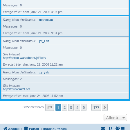
Messages
0
Enregistré le
sam. janv. 21, 2006 4:07 pm
Rang, Nom d’utilisateur
manoclau
Messages
0
Enregistré le
sam. janv. 21, 2006 9:31 pm
Rang, Nom d’utilisateur
jdf_luth
Messages
0
Site Internet
http://perso.wanadoo.fr/jdf.luth/
Enregistré le
dim. janv. 22, 2006 11:22 am
Rang, Nom d’utilisateur
zyryab
Messages
2
Site Internet
http://musicale9.net
Enregistré le
mar. janv. 24, 2006 11:52 pm
Page
1
sur
177
1
2
3
4
5
177
Suivante
8822 membres
…
Aller à
Accueil
Portail
Index du forum