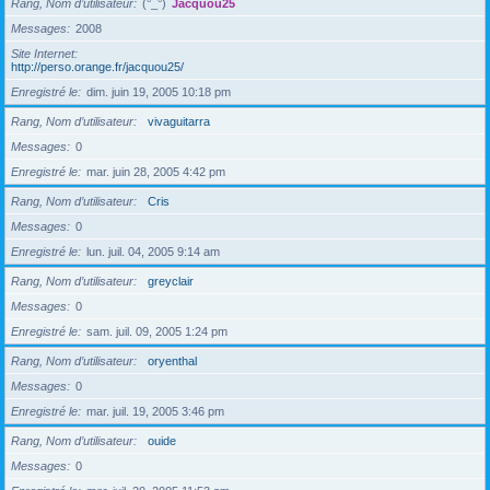
Rang, Nom d’utilisateur
(°_°)
Jacquou25
Messages
2008
Site Internet
http://perso.orange.fr/jacquou25/
Enregistré le
dim. juin 19, 2005 10:18 pm
Rang, Nom d’utilisateur
vivaguitarra
Messages
0
Enregistré le
mar. juin 28, 2005 4:42 pm
Rang, Nom d’utilisateur
Cris
Messages
0
Enregistré le
lun. juil. 04, 2005 9:14 am
Rang, Nom d’utilisateur
greyclair
Messages
0
Enregistré le
sam. juil. 09, 2005 1:24 pm
Rang, Nom d’utilisateur
oryenthal
Messages
0
Enregistré le
mar. juil. 19, 2005 3:46 pm
Rang, Nom d’utilisateur
ouide
Messages
0