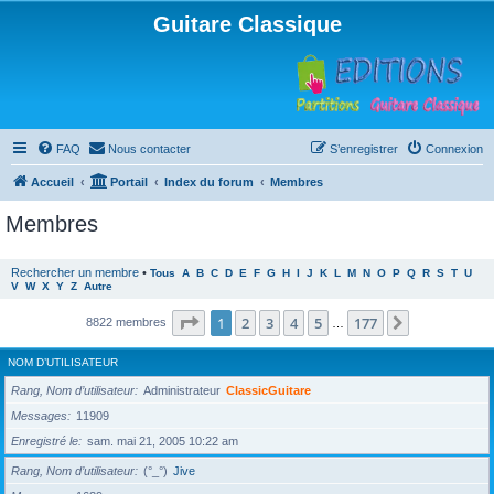
Guitare Classique
FAQ
Nous contacter
S’enregistrer
Connexion
Accueil
Portail
Index du forum
Membres
Membres
Rechercher un membre
•
Tous
A
B
C
D
E
F
G
H
I
J
K
L
M
N
O
P
Q
R
S
T
U
V
W
X
Y
Z
Autre
Page
1
sur
177
1
2
3
4
5
177
Suivante
8822 membres
…
NOM D’UTILISATEUR
Rang, Nom d’utilisateur
Administrateur
ClassicGuitare
Messages
11909
Enregistré le
sam. mai 21, 2005 10:22 am
Rang, Nom d’utilisateur
(°_°)
Jive