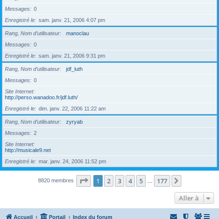
Messages
0
Enregistré le
sam. janv. 21, 2006 4:07 pm
Rang, Nom d’utilisateur
manoclau
Messages
0
Enregistré le
sam. janv. 21, 2006 9:31 pm
Rang, Nom d’utilisateur
jdf_luth
Messages
0
Site Internet
http://perso.wanadoo.fr/jdf.luth/
Enregistré le
dim. janv. 22, 2006 11:22 am
Rang, Nom d’utilisateur
zyryab
Messages
2
Site Internet
http://musicale9.net
Enregistré le
mar. janv. 24, 2006 11:52 pm
Page
1
sur
177
1
2
3
4
5
177
Suivante
8820 membres
…
Aller à
Accueil
Portail
Index du forum