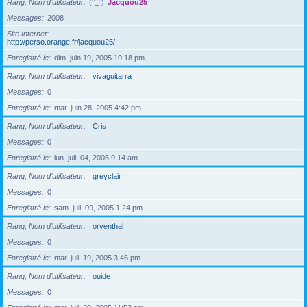
Rang, Nom d’utilisateur
(°_°)
Jacquou25
Messages
2008
Site Internet
http://perso.orange.fr/jacquou25/
Enregistré le
dim. juin 19, 2005 10:18 pm
Rang, Nom d’utilisateur
vivaguitarra
Messages
0
Enregistré le
mar. juin 28, 2005 4:42 pm
Rang, Nom d’utilisateur
Cris
Messages
0
Enregistré le
lun. juil. 04, 2005 9:14 am
Rang, Nom d’utilisateur
greyclair
Messages
0
Enregistré le
sam. juil. 09, 2005 1:24 pm
Rang, Nom d’utilisateur
oryenthal
Messages
0
Enregistré le
mar. juil. 19, 2005 3:46 pm
Rang, Nom d’utilisateur
ouide
Messages
0