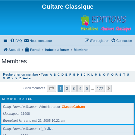
Guitare Classique
FAQ
Nous contacter
S’enregistrer
Connexion
Accueil
Portail
Index du forum
Membres
Membres
Rechercher un membre
•
Tous
A
B
C
D
E
F
G
H
I
J
K
L
M
N
O
P
Q
R
S
T
U
V
W
X
Y
Z
Autre
Page
1
sur
177
1
2
3
4
5
177
Suivante
8820 membres
…
NOM D’UTILISATEUR
Rang, Nom d’utilisateur
Administrateur
ClassicGuitare
Messages
11908
Enregistré le
sam. mai 21, 2005 10:22 am
Rang, Nom d’utilisateur
(°_°)
Jive