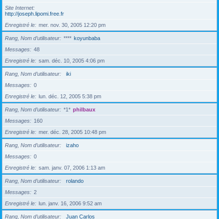
Site Internet
http://joseph.lipomi.free.fr
Enregistré le
mer. nov. 30, 2005 12:20 pm
Rang, Nom d’utilisateur
****
koyunbaba
Messages
48
Enregistré le
sam. déc. 10, 2005 4:06 pm
Rang, Nom d’utilisateur
iki
Messages
0
Enregistré le
lun. déc. 12, 2005 5:38 pm
Rang, Nom d’utilisateur
*1*
philbaux
Messages
160
Enregistré le
mer. déc. 28, 2005 10:48 pm
Rang, Nom d’utilisateur
izaho
Messages
0
Enregistré le
sam. janv. 07, 2006 1:13 am
Rang, Nom d’utilisateur
rolando
Messages
2
Enregistré le
lun. janv. 16, 2006 9:52 am
Rang, Nom d’utilisateur
Juan Carlos