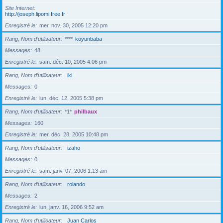
Site Internet
http://joseph.lipomi.free.fr
Enregistré le
mer. nov. 30, 2005 12:20 pm
Rang, Nom d’utilisateur
****
koyunbaba
Messages
48
Enregistré le
sam. déc. 10, 2005 4:06 pm
Rang, Nom d’utilisateur
iki
Messages
0
Enregistré le
lun. déc. 12, 2005 5:38 pm
Rang, Nom d’utilisateur
*1*
philbaux
Messages
160
Enregistré le
mer. déc. 28, 2005 10:48 pm
Rang, Nom d’utilisateur
izaho
Messages
0
Enregistré le
sam. janv. 07, 2006 1:13 am
Rang, Nom d’utilisateur
rolando
Messages
2
Enregistré le
lun. janv. 16, 2006 9:52 am
Rang, Nom d’utilisateur
Juan Carlos