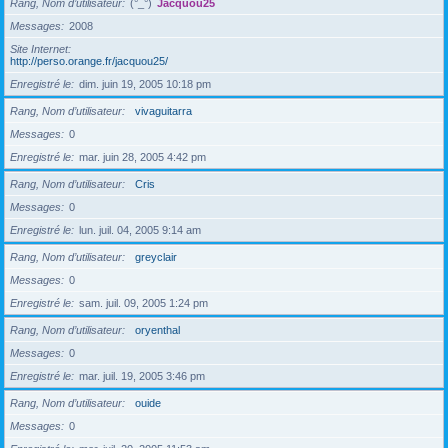
Rang, Nom d’utilisateur
(°_°)
Jacquou25
Messages
2008
Site Internet
http://perso.orange.fr/jacquou25/
Enregistré le
dim. juin 19, 2005 10:18 pm
Rang, Nom d’utilisateur
vivaguitarra
Messages
0
Enregistré le
mar. juin 28, 2005 4:42 pm
Rang, Nom d’utilisateur
Cris
Messages
0
Enregistré le
lun. juil. 04, 2005 9:14 am
Rang, Nom d’utilisateur
greyclair
Messages
0
Enregistré le
sam. juil. 09, 2005 1:24 pm
Rang, Nom d’utilisateur
oryenthal
Messages
0
Enregistré le
mar. juil. 19, 2005 3:46 pm
Rang, Nom d’utilisateur
ouide
Messages
0