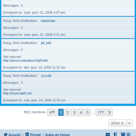
Messages
0
Enregistré le
sam. janv. 21, 2006 4:07 pm
Rang, Nom d’utilisateur
manoclau
Messages
0
Enregistré le
sam. janv. 21, 2006 9:31 pm
Rang, Nom d’utilisateur
jdf_luth
Messages
0
Site Internet
http://perso.wanadoo.fr/jdf.luth/
Enregistré le
dim. janv. 22, 2006 11:22 am
Rang, Nom d’utilisateur
zyryab
Messages
2
Site Internet
http://musicale9.net
Enregistré le
mar. janv. 24, 2006 11:52 pm
Page
1
sur
177
1
2
3
4
5
177
Suivante
8821 membres
…
Aller à
Accueil
Portail
Index du forum