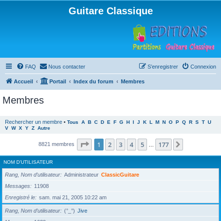
Guitare Classique
FAQ
Nous contacter
S’enregistrer
Connexion
Accueil
Portail
Index du forum
Membres
Membres
Rechercher un membre
•
Tous
A
B
C
D
E
F
G
H
I
J
K
L
M
N
O
P
Q
R
S
T
U
V
W
X
Y
Z
Autre
Page
1
sur
177
1
2
3
4
5
177
Suivante
8821 membres
…
NOM D’UTILISATEUR
Rang, Nom d’utilisateur
Administrateur
ClassicGuitare
Messages
11908
Enregistré le
sam. mai 21, 2005 10:22 am
Rang, Nom d’utilisateur
(°_°)
Jive