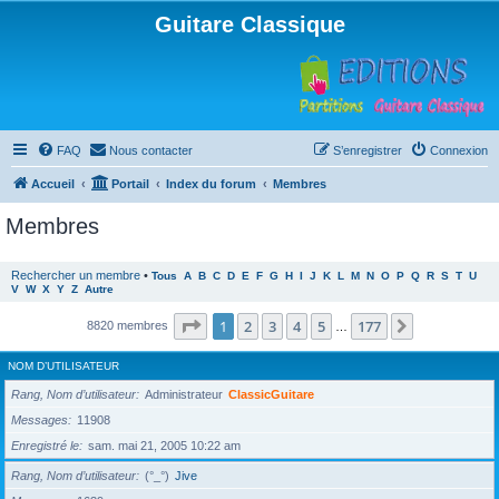
Guitare Classique
FAQ
Nous contacter
S’enregistrer
Connexion
Accueil
Portail
Index du forum
Membres
Membres
Rechercher un membre
•
Tous
A
B
C
D
E
F
G
H
I
J
K
L
M
N
O
P
Q
R
S
T
U
V
W
X
Y
Z
Autre
Page
1
sur
177
1
2
3
4
5
177
Suivante
8820 membres
…
NOM D’UTILISATEUR
Rang, Nom d’utilisateur
Administrateur
ClassicGuitare
Messages
11908
Enregistré le
sam. mai 21, 2005 10:22 am
Rang, Nom d’utilisateur
(°_°)
Jive