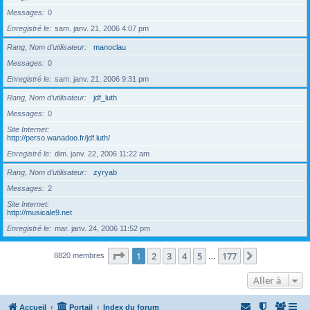
Messages
0
Enregistré le
sam. janv. 21, 2006 4:07 pm
Rang, Nom d’utilisateur
manoclau
Messages
0
Enregistré le
sam. janv. 21, 2006 9:31 pm
Rang, Nom d’utilisateur
jdf_luth
Messages
0
Site Internet
http://perso.wanadoo.fr/jdf.luth/
Enregistré le
dim. janv. 22, 2006 11:22 am
Rang, Nom d’utilisateur
zyryab
Messages
2
Site Internet
http://musicale9.net
Enregistré le
mar. janv. 24, 2006 11:52 pm
Page
1
sur
177
1
2
3
4
5
177
Suivante
8820 membres
…
Aller à
Accueil
Portail
Index du forum