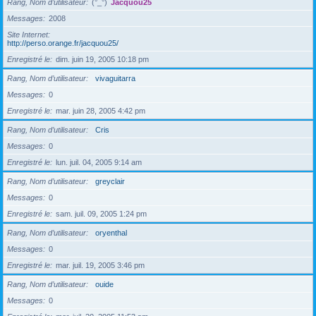
Rang, Nom d’utilisateur
(°_°)
Jacquou25
Messages
2008
Site Internet
http://perso.orange.fr/jacquou25/
Enregistré le
dim. juin 19, 2005 10:18 pm
Rang, Nom d’utilisateur
vivaguitarra
Messages
0
Enregistré le
mar. juin 28, 2005 4:42 pm
Rang, Nom d’utilisateur
Cris
Messages
0
Enregistré le
lun. juil. 04, 2005 9:14 am
Rang, Nom d’utilisateur
greyclair
Messages
0
Enregistré le
sam. juil. 09, 2005 1:24 pm
Rang, Nom d’utilisateur
oryenthal
Messages
0
Enregistré le
mar. juil. 19, 2005 3:46 pm
Rang, Nom d’utilisateur
ouide
Messages
0