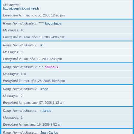
Site Internet
http://joseph.lipomi.free.fr
Enregistré le
mer. nov. 30, 2005 12:20 pm
Rang, Nom d’utilisateur
****
koyunbaba
Messages
48
Enregistré le
sam. déc. 10, 2005 4:06 pm
Rang, Nom d’utilisateur
iki
Messages
0
Enregistré le
lun. déc. 12, 2005 5:38 pm
Rang, Nom d’utilisateur
*1*
philbaux
Messages
160
Enregistré le
mer. déc. 28, 2005 10:48 pm
Rang, Nom d’utilisateur
izaho
Messages
0
Enregistré le
sam. janv. 07, 2006 1:13 am
Rang, Nom d’utilisateur
rolando
Messages
2
Enregistré le
lun. janv. 16, 2006 9:52 am
Rang, Nom d’utilisateur
Juan Carlos