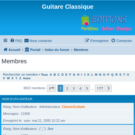
Guitare Classique
FAQ
Nous contacter
S’enregistrer
Connexion
Accueil
Portail
Index du forum
Membres
Membres
Rechercher un membre
•
Tous
A
B
C
D
E
F
G
H
I
J
K
L
M
N
O
P
Q
R
S
T
U
V
W
X
Y
Z
Autre
Page
1
sur
177
1
2
3
4
5
177
Suivante
8822 membres
…
NOM D’UTILISATEUR
Rang, Nom d’utilisateur
Administrateur
ClassicGuitare
Messages
11909
Enregistré le
sam. mai 21, 2005 10:22 am
Rang, Nom d’utilisateur
(°_°)
Jive