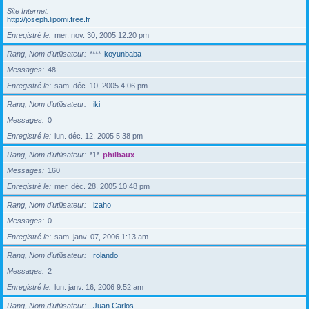
Site Internet
http://joseph.lipomi.free.fr
Enregistré le
mer. nov. 30, 2005 12:20 pm
Rang, Nom d’utilisateur
****
koyunbaba
Messages
48
Enregistré le
sam. déc. 10, 2005 4:06 pm
Rang, Nom d’utilisateur
iki
Messages
0
Enregistré le
lun. déc. 12, 2005 5:38 pm
Rang, Nom d’utilisateur
*1*
philbaux
Messages
160
Enregistré le
mer. déc. 28, 2005 10:48 pm
Rang, Nom d’utilisateur
izaho
Messages
0
Enregistré le
sam. janv. 07, 2006 1:13 am
Rang, Nom d’utilisateur
rolando
Messages
2
Enregistré le
lun. janv. 16, 2006 9:52 am
Rang, Nom d’utilisateur
Juan Carlos