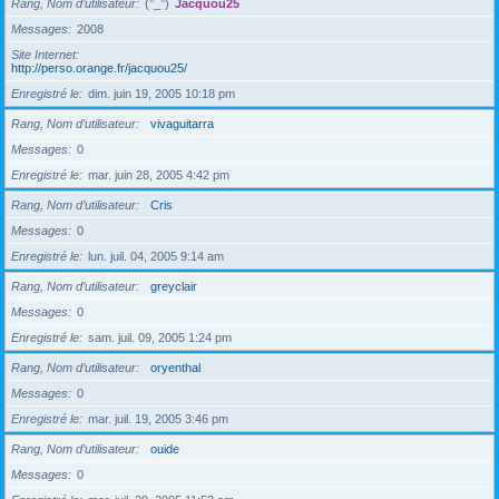
Rang, Nom d’utilisateur
(°_°)
Jacquou25
Messages
2008
Site Internet
http://perso.orange.fr/jacquou25/
Enregistré le
dim. juin 19, 2005 10:18 pm
Rang, Nom d’utilisateur
vivaguitarra
Messages
0
Enregistré le
mar. juin 28, 2005 4:42 pm
Rang, Nom d’utilisateur
Cris
Messages
0
Enregistré le
lun. juil. 04, 2005 9:14 am
Rang, Nom d’utilisateur
greyclair
Messages
0
Enregistré le
sam. juil. 09, 2005 1:24 pm
Rang, Nom d’utilisateur
oryenthal
Messages
0
Enregistré le
mar. juil. 19, 2005 3:46 pm
Rang, Nom d’utilisateur
ouide
Messages
0