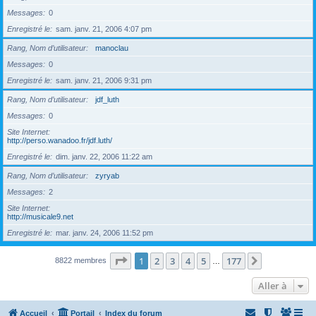
Messages
0
Enregistré le
sam. janv. 21, 2006 4:07 pm
Rang, Nom d’utilisateur
manoclau
Messages
0
Enregistré le
sam. janv. 21, 2006 9:31 pm
Rang, Nom d’utilisateur
jdf_luth
Messages
0
Site Internet
http://perso.wanadoo.fr/jdf.luth/
Enregistré le
dim. janv. 22, 2006 11:22 am
Rang, Nom d’utilisateur
zyryab
Messages
2
Site Internet
http://musicale9.net
Enregistré le
mar. janv. 24, 2006 11:52 pm
Page
1
sur
177
1
2
3
4
5
177
Suivante
8822 membres
…
Aller à
Accueil
Portail
Index du forum