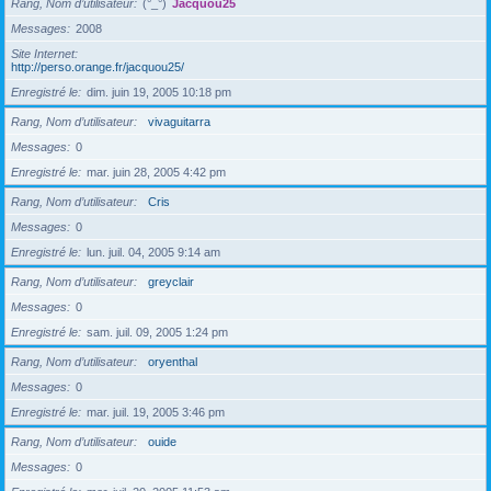
Rang, Nom d’utilisateur
(°_°)
Jacquou25
Messages
2008
Site Internet
http://perso.orange.fr/jacquou25/
Enregistré le
dim. juin 19, 2005 10:18 pm
Rang, Nom d’utilisateur
vivaguitarra
Messages
0
Enregistré le
mar. juin 28, 2005 4:42 pm
Rang, Nom d’utilisateur
Cris
Messages
0
Enregistré le
lun. juil. 04, 2005 9:14 am
Rang, Nom d’utilisateur
greyclair
Messages
0
Enregistré le
sam. juil. 09, 2005 1:24 pm
Rang, Nom d’utilisateur
oryenthal
Messages
0
Enregistré le
mar. juil. 19, 2005 3:46 pm
Rang, Nom d’utilisateur
ouide
Messages
0