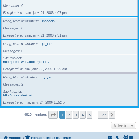
Messages
0
Enregistré le
sam. janv. 21, 2006 4:07 pm
Rang, Nom d’utilisateur
manoclau
Messages
0
Enregistré le
sam. janv. 21, 2006 9:31 pm
Rang, Nom d’utilisateur
jdf_luth
Messages
0
Site Internet
http://perso.wanadoo.fr/jdf.luth/
Enregistré le
dim. janv. 22, 2006 11:22 am
Rang, Nom d’utilisateur
zyryab
Messages
2
Site Internet
http://musicale9.net
Enregistré le
mar. janv. 24, 2006 11:52 pm
Page
1
sur
177
1
2
3
4
5
177
Suivante
8823 membres
…
Aller à
Accueil
Portail
Index du forum