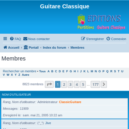
Guitare Classique
FAQ
Nous contacter
S’enregistrer
Connexion
Accueil
Portail
Index du forum
Membres
Membres
Rechercher un membre
•
Tous
A
B
C
D
E
F
G
H
I
J
K
L
M
N
O
P
Q
R
S
T
U
V
W
X
Y
Z
Autre
Page
1
sur
177
1
2
3
4
5
177
Suivante
8823 membres
…
NOM D’UTILISATEUR
Rang, Nom d’utilisateur
Administrateur
ClassicGuitare
Messages
11909
Enregistré le
sam. mai 21, 2005 10:22 am
Rang, Nom d’utilisateur
(°_°)
Jive