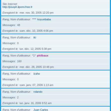
Site Internet
http://joseph.lipomi.free.fr
Enregistré le
mer. nov. 30, 2005 12:20 pm
Rang, Nom d’utilisateur
****
koyunbaba
Messages
48
Enregistré le
sam. déc. 10, 2005 4:06 pm
Rang, Nom d’utilisateur
iki
Messages
0
Enregistré le
lun. déc. 12, 2005 5:38 pm
Rang, Nom d’utilisateur
*1*
philbaux
Messages
160
Enregistré le
mer. déc. 28, 2005 10:48 pm
Rang, Nom d’utilisateur
izaho
Messages
0
Enregistré le
sam. janv. 07, 2006 1:13 am
Rang, Nom d’utilisateur
rolando
Messages
2
Enregistré le
lun. janv. 16, 2006 9:52 am
Rang, Nom d’utilisateur
Juan Carlos