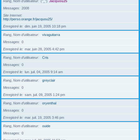
Rang, Nom d’utilisateur
(°_°)
Jacquou25
Messages
2008
Site Internet
http://perso.orange.fr/jacquou25/
Enregistré le
dim. juin 19, 2005 10:18 pm
Rang, Nom d’utilisateur
vivaguitarra
Messages
0
Enregistré le
mar. juin 28, 2005 4:42 pm
Rang, Nom d’utilisateur
Cris
Messages
0
Enregistré le
lun. juil. 04, 2005 9:14 am
Rang, Nom d’utilisateur
greyclair
Messages
0
Enregistré le
sam. juil. 09, 2005 1:24 pm
Rang, Nom d’utilisateur
oryenthal
Messages
0
Enregistré le
mar. juil. 19, 2005 3:46 pm
Rang, Nom d’utilisateur
ouide
Messages
0