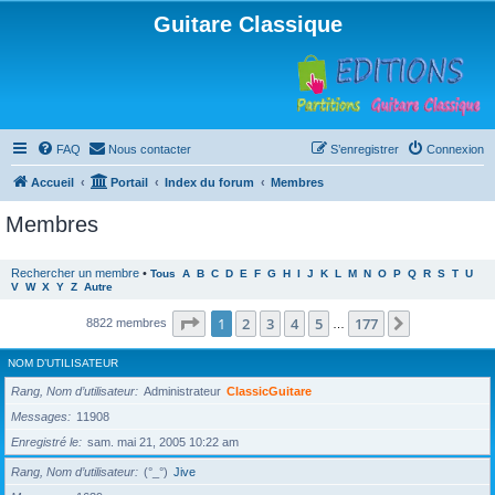
Guitare Classique
FAQ
Nous contacter
S’enregistrer
Connexion
Accueil
Portail
Index du forum
Membres
Membres
Rechercher un membre
•
Tous
A
B
C
D
E
F
G
H
I
J
K
L
M
N
O
P
Q
R
S
T
U
V
W
X
Y
Z
Autre
Page
1
sur
177
1
2
3
4
5
177
Suivante
8822 membres
…
NOM D’UTILISATEUR
Rang, Nom d’utilisateur
Administrateur
ClassicGuitare
Messages
11908
Enregistré le
sam. mai 21, 2005 10:22 am
Rang, Nom d’utilisateur
(°_°)
Jive