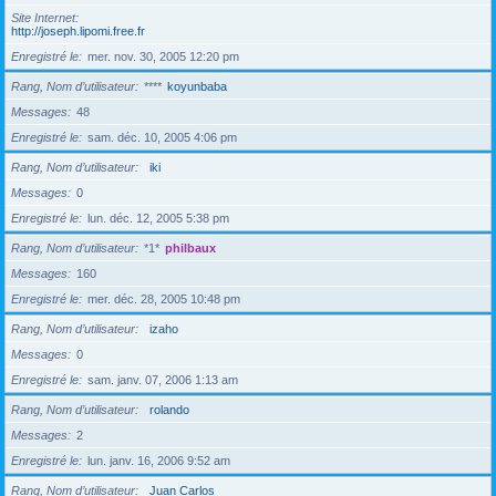
Site Internet
http://joseph.lipomi.free.fr
Enregistré le
mer. nov. 30, 2005 12:20 pm
Rang, Nom d’utilisateur
****
koyunbaba
Messages
48
Enregistré le
sam. déc. 10, 2005 4:06 pm
Rang, Nom d’utilisateur
iki
Messages
0
Enregistré le
lun. déc. 12, 2005 5:38 pm
Rang, Nom d’utilisateur
*1*
philbaux
Messages
160
Enregistré le
mer. déc. 28, 2005 10:48 pm
Rang, Nom d’utilisateur
izaho
Messages
0
Enregistré le
sam. janv. 07, 2006 1:13 am
Rang, Nom d’utilisateur
rolando
Messages
2
Enregistré le
lun. janv. 16, 2006 9:52 am
Rang, Nom d’utilisateur
Juan Carlos