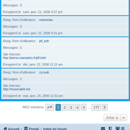
Messages
0
Enregistré le
sam. janv. 21, 2006 4:07 pm
Rang, Nom d’utilisateur
manoclau
Messages
0
Enregistré le
sam. janv. 21, 2006 9:31 pm
Rang, Nom d’utilisateur
jdf_luth
Messages
0
Site Internet
http://perso.wanadoo.fr/jdf.luth/
Enregistré le
dim. janv. 22, 2006 11:22 am
Rang, Nom d’utilisateur
zyryab
Messages
2
Site Internet
http://musicale9.net
Enregistré le
mar. janv. 24, 2006 11:52 pm
Page
1
sur
177
1
2
3
4
5
177
Suivante
8822 membres
…
Aller à
Accueil
Portail
Index du forum