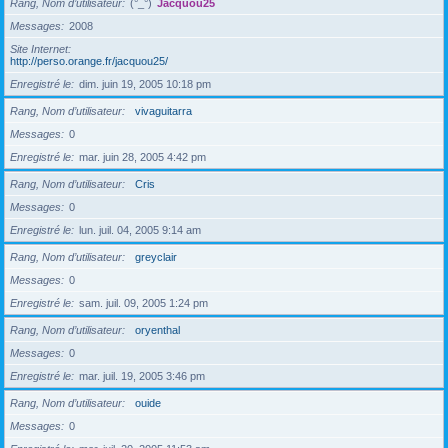
Rang, Nom d’utilisateur
(°_°)
Jacquou25
Messages
2008
Site Internet
http://perso.orange.fr/jacquou25/
Enregistré le
dim. juin 19, 2005 10:18 pm
Rang, Nom d’utilisateur
vivaguitarra
Messages
0
Enregistré le
mar. juin 28, 2005 4:42 pm
Rang, Nom d’utilisateur
Cris
Messages
0
Enregistré le
lun. juil. 04, 2005 9:14 am
Rang, Nom d’utilisateur
greyclair
Messages
0
Enregistré le
sam. juil. 09, 2005 1:24 pm
Rang, Nom d’utilisateur
oryenthal
Messages
0
Enregistré le
mar. juil. 19, 2005 3:46 pm
Rang, Nom d’utilisateur
ouide
Messages
0