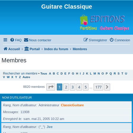
Guitare Classique
FAQ
Nous contacter
S’enregistrer
Connexion
Accueil
Portail
Index du forum
Membres
Membres
Rechercher un membre
•
Tous
A
B
C
D
E
F
G
H
I
J
K
L
M
N
O
P
Q
R
S
T
U
V
W
X
Y
Z
Autre
Page
1
sur
177
1
2
3
4
5
177
Suivante
8820 membres
…
NOM D’UTILISATEUR
Rang, Nom d’utilisateur
Administrateur
ClassicGuitare
Messages
11908
Enregistré le
sam. mai 21, 2005 10:22 am
Rang, Nom d’utilisateur
(°_°)
Jive