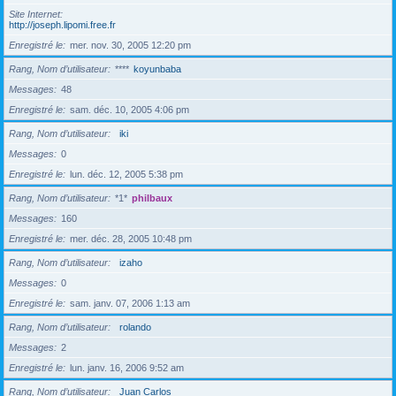
Site Internet
http://joseph.lipomi.free.fr
Enregistré le
mer. nov. 30, 2005 12:20 pm
Rang, Nom d’utilisateur
****
koyunbaba
Messages
48
Enregistré le
sam. déc. 10, 2005 4:06 pm
Rang, Nom d’utilisateur
iki
Messages
0
Enregistré le
lun. déc. 12, 2005 5:38 pm
Rang, Nom d’utilisateur
*1*
philbaux
Messages
160
Enregistré le
mer. déc. 28, 2005 10:48 pm
Rang, Nom d’utilisateur
izaho
Messages
0
Enregistré le
sam. janv. 07, 2006 1:13 am
Rang, Nom d’utilisateur
rolando
Messages
2
Enregistré le
lun. janv. 16, 2006 9:52 am
Rang, Nom d’utilisateur
Juan Carlos