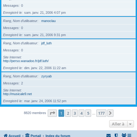
Messages
0
Enregistré le
sam. janv. 21, 2006 4:07 pm
Rang, Nom d’utilisateur
manoclau
Messages
0
Enregistré le
sam. janv. 21, 2006 9:31 pm
Rang, Nom d’utilisateur
jdf_luth
Messages
0
Site Internet
http://perso.wanadoo.fr/jdf.luth/
Enregistré le
dim. janv. 22, 2006 11:22 am
Rang, Nom d’utilisateur
zyryab
Messages
2
Site Internet
http://musicale9.net
Enregistré le
mar. janv. 24, 2006 11:52 pm
Page
1
sur
177
1
2
3
4
5
177
Suivante
8820 membres
…
Aller à
Accueil
Portail
Index du forum