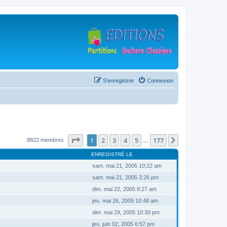
S’enregistrer
Connexion
Page
1
sur
177
1
2
3
4
5
177
Suivante
8822 membres
…
ENREGISTRÉ LE
sam. mai 21, 2005 10:22 am
sam. mai 21, 2005 3:26 pm
dim. mai 22, 2005 8:27 am
jeu. mai 26, 2005 10:48 am
dim. mai 29, 2005 10:30 pm
jeu. juin 02, 2005 6:57 pm