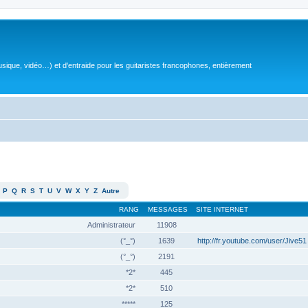
sique, vidéo…) et d'entraide pour les guitaristes francophones, entièrement
P
Q
R
S
T
U
V
W
X
Y
Z
Autre
RANG
MESSAGES
SITE INTERNET
Administrateur
11908
(°_°)
1639
http://fr.youtube.com/user/Jive51
(°_°)
2191
*2*
445
*2*
510
*****
125