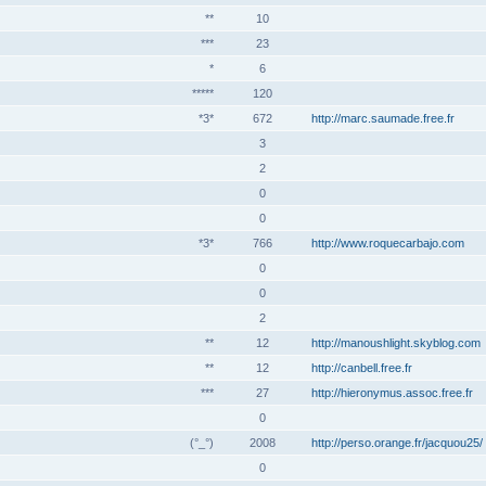
**
10
***
23
*
6
*****
120
*3*
672
http://marc.saumade.free.fr
3
2
0
0
*3*
766
http://www.roquecarbajo.com
0
0
2
**
12
http://manoushlight.skyblog.com
**
12
http://canbell.free.fr
***
27
http://hieronymus.assoc.free.fr
0
(°_°)
2008
http://perso.orange.fr/jacquou25/
0