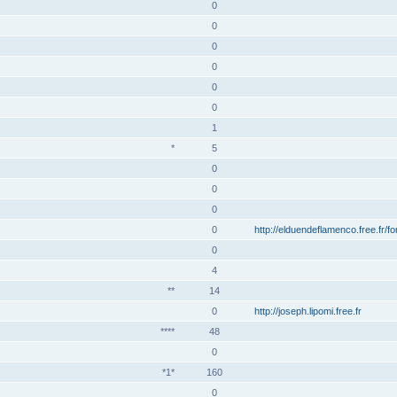
0
0
0
0
0
0
1
*
5
0
0
0
0
http://elduendeflamenco.free.fr/f
0
4
**
14
0
http://joseph.lipomi.free.fr
****
48
0
*1*
160
0