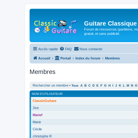
Guitare Classique
Forum de ressources (partitions, mu
gratuit, et sans publicité.
Accès rapide
FAQ
Nous contacter
Accueil
Portail
Index du forum
Membres
Membres
Rechercher un membre
•
Tous
A
B
C
D
E
F
G
H
I
J
K
L
M
N
O
NOM D’UTILISATEUR
ClassicGuitare
Jive
Marief
Marie
Cécile
christophe R