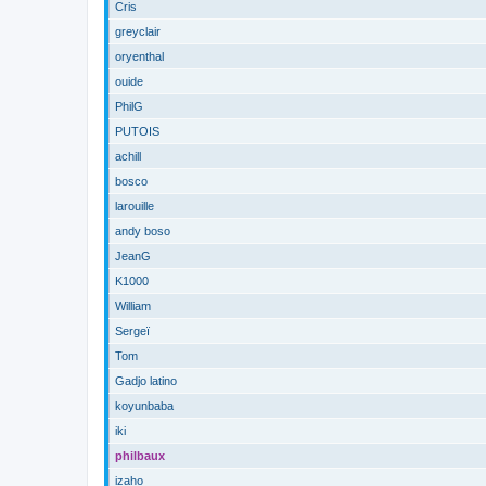
Cris
greyclair
oryenthal
ouide
PhilG
PUTOIS
achill
bosco
larouille
andy boso
JeanG
K1000
William
Sergeï
Tom
Gadjo latino
koyunbaba
iki
philbaux
izaho