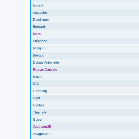
laurent
mapuche
Dominique
Bernard
Marc
Stéphane
patjuju62
Banquo
Dubuis Antoinette
Roque Carbajo
bruce
RAJI
Gherking
Light
Canbell
ThierryA
Guest
Jacquou25
vivaguitarra