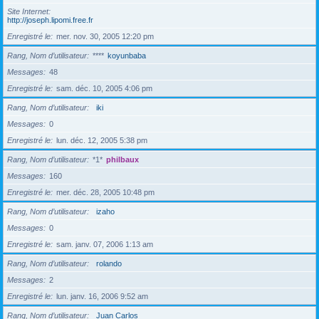
Site Internet
http://joseph.lipomi.free.fr
Enregistré le
mer. nov. 30, 2005 12:20 pm
Rang, Nom d’utilisateur
****
koyunbaba
Messages
48
Enregistré le
sam. déc. 10, 2005 4:06 pm
Rang, Nom d’utilisateur
iki
Messages
0
Enregistré le
lun. déc. 12, 2005 5:38 pm
Rang, Nom d’utilisateur
*1*
philbaux
Messages
160
Enregistré le
mer. déc. 28, 2005 10:48 pm
Rang, Nom d’utilisateur
izaho
Messages
0
Enregistré le
sam. janv. 07, 2006 1:13 am
Rang, Nom d’utilisateur
rolando
Messages
2
Enregistré le
lun. janv. 16, 2006 9:52 am
Rang, Nom d’utilisateur
Juan Carlos