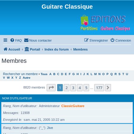
Guitare Classique
FAQ
Nous contacter
S’enregistrer
Connexion
Accueil
Portail
Index du forum
Membres
Membres
Rechercher un membre
•
Tous
A
B
C
D
E
F
G
H
I
J
K
L
M
N
O
P
Q
R
S
T
U
V
W
X
Y
Z
Autre
Page
1
sur
177
1
2
3
4
5
177
Suivante
8820 membres
…
NOM D’UTILISATEUR
Rang, Nom d’utilisateur
Administrateur
ClassicGuitare
Messages
11908
Enregistré le
sam. mai 21, 2005 10:22 am
Rang, Nom d’utilisateur
(°_°)
Jive