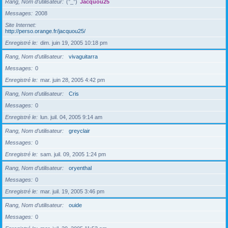
Rang, Nom d’utilisateur
(°_°)
Jacquou25
Messages
2008
Site Internet
http://perso.orange.fr/jacquou25/
Enregistré le
dim. juin 19, 2005 10:18 pm
Rang, Nom d’utilisateur
vivaguitarra
Messages
0
Enregistré le
mar. juin 28, 2005 4:42 pm
Rang, Nom d’utilisateur
Cris
Messages
0
Enregistré le
lun. juil. 04, 2005 9:14 am
Rang, Nom d’utilisateur
greyclair
Messages
0
Enregistré le
sam. juil. 09, 2005 1:24 pm
Rang, Nom d’utilisateur
oryenthal
Messages
0
Enregistré le
mar. juil. 19, 2005 3:46 pm
Rang, Nom d’utilisateur
ouide
Messages
0