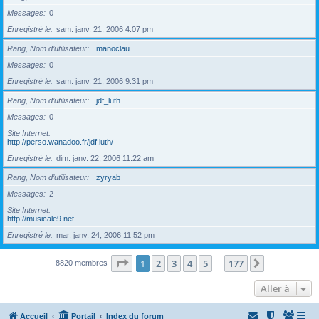
Messages
0
Enregistré le
sam. janv. 21, 2006 4:07 pm
Rang, Nom d’utilisateur
manoclau
Messages
0
Enregistré le
sam. janv. 21, 2006 9:31 pm
Rang, Nom d’utilisateur
jdf_luth
Messages
0
Site Internet
http://perso.wanadoo.fr/jdf.luth/
Enregistré le
dim. janv. 22, 2006 11:22 am
Rang, Nom d’utilisateur
zyryab
Messages
2
Site Internet
http://musicale9.net
Enregistré le
mar. janv. 24, 2006 11:52 pm
Page
1
sur
177
1
2
3
4
5
177
Suivante
8820 membres
…
Aller à
Accueil
Portail
Index du forum