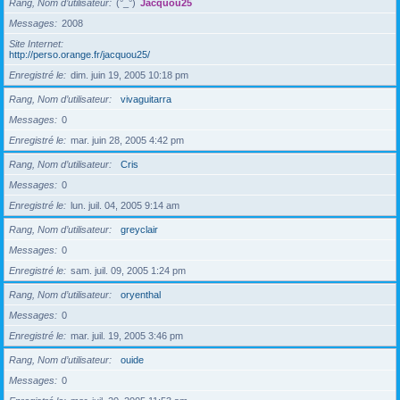
Rang, Nom d’utilisateur
(°_°)
Jacquou25
Messages
2008
Site Internet
http://perso.orange.fr/jacquou25/
Enregistré le
dim. juin 19, 2005 10:18 pm
Rang, Nom d’utilisateur
vivaguitarra
Messages
0
Enregistré le
mar. juin 28, 2005 4:42 pm
Rang, Nom d’utilisateur
Cris
Messages
0
Enregistré le
lun. juil. 04, 2005 9:14 am
Rang, Nom d’utilisateur
greyclair
Messages
0
Enregistré le
sam. juil. 09, 2005 1:24 pm
Rang, Nom d’utilisateur
oryenthal
Messages
0
Enregistré le
mar. juil. 19, 2005 3:46 pm
Rang, Nom d’utilisateur
ouide
Messages
0