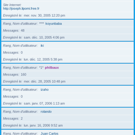
Site Internet
http://joseph.lipomi.free.fr
Enregistré le
mer. nov. 30, 2005 12:20 pm
Rang, Nom d’utilisateur
****
koyunbaba
Messages
48
Enregistré le
sam. déc. 10, 2005 4:06 pm
Rang, Nom d’utilisateur
iki
Messages
0
Enregistré le
lun. déc. 12, 2005 5:38 pm
Rang, Nom d’utilisateur
*1*
philbaux
Messages
160
Enregistré le
mer. déc. 28, 2005 10:48 pm
Rang, Nom d’utilisateur
izaho
Messages
0
Enregistré le
sam. janv. 07, 2006 1:13 am
Rang, Nom d’utilisateur
rolando
Messages
2
Enregistré le
lun. janv. 16, 2006 9:52 am
Rang, Nom d’utilisateur
Juan Carlos