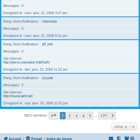
Messages
0
Enregistré le
sam. janv. 21, 2006 4:07 pm
Rang, Nom d’utilisateur
manoclau
Messages
0
Enregistré le
sam. janv. 21, 2006 9:31 pm
Rang, Nom d’utilisateur
jdf_luth
Messages
0
Site Internet
http://perso.wanadoo.fr/jdf.luth/
Enregistré le
dim. janv. 22, 2006 11:22 am
Rang, Nom d’utilisateur
zyryab
Messages
2
Site Internet
http://musicale9.net
Enregistré le
mar. janv. 24, 2006 11:52 pm
Page
1
sur
177
1
2
3
4
5
177
Suivante
8822 membres
…
Aller à
Accueil
Portail
Index du forum