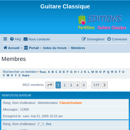
Guitare Classique
FAQ
Nous contacter
S’enregistrer
Connexion
Accueil
Portail
Index du forum
Membres
Membres
Rechercher un membre
•
Tous
A
B
C
D
E
F
G
H
I
J
K
L
M
N
O
P
Q
R
S
T
U
V
W
X
Y
Z
Autre
Page
1
sur
177
1
2
3
4
5
177
Suivante
8822 membres
…
NOM D’UTILISATEUR
Rang, Nom d’utilisateur
Administrateur
ClassicGuitare
Messages
11909
Enregistré le
sam. mai 21, 2005 10:22 am
Rang, Nom d’utilisateur
(°_°)
Jive