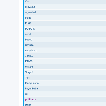
Cris
greyclair
oryenthal
ouide
PhilG
PUTOIS
achill
bosco
larouille
andy boso
JeanG
K1000
William
Sergeï
Tom
Gadjo latino
koyunbaba
iki
philbaux
izaho