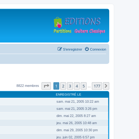
S’enregistrer
Connexion
Page
1
sur
177
1
2
3
4
5
177
Suivante
8822 membres
…
ENREGISTRÉ LE
sam. mai 21, 2005 10:22 am
sam. mai 21, 2005 3:26 pm
dim. mai 22, 2005 8:27 am
jeu. mai 26, 2005 10:48 am
dim. mai 29, 2005 10:30 pm
jeu. juin 02, 2005 6:57 pm