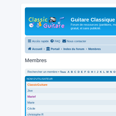
Guitare Classique
Forum de ressources (partitions, mu
gratuit, et sans publicité.
Accès rapide
FAQ
Nous contacter
Accueil
Portail
Index du forum
Membres
Membres
Rechercher un membre
•
Tous
A
B
C
D
E
F
G
H
I
J
K
L
M
N
O
NOM D’UTILISATEUR
ClassicGuitare
Jive
Marief
Marie
Cécile
christophe R