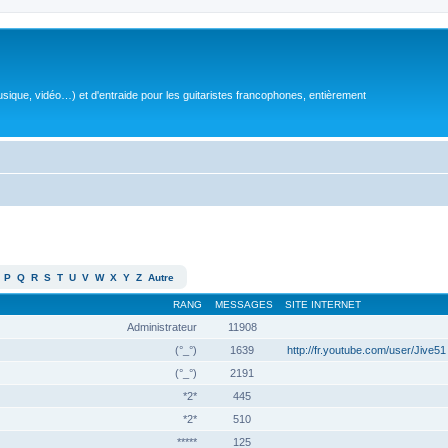
sique, vidéo…) et d'entraide pour les guitaristes francophones, entièrement
P
Q
R
S
T
U
V
W
X
Y
Z
Autre
RANG
MESSAGES
SITE INTERNET
Administrateur
11908
(°_°)
1639
http://fr.youtube.com/user/Jive51
(°_°)
2191
*2*
445
*2*
510
*****
125