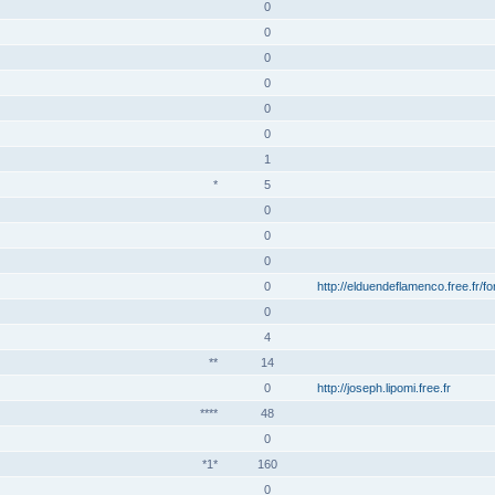
0
0
0
0
0
0
1
*
5
0
0
0
0
http://elduendeflamenco.free.fr/f
0
4
**
14
0
http://joseph.lipomi.free.fr
****
48
0
*1*
160
0