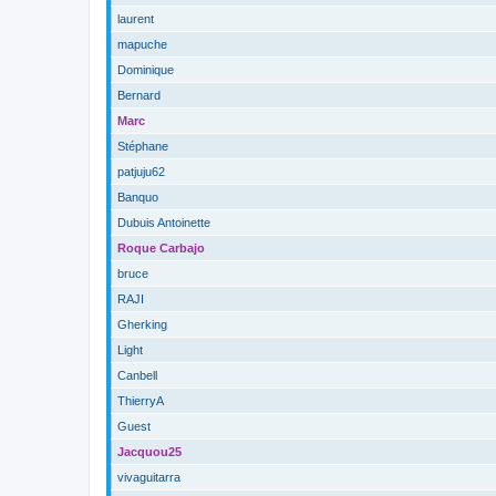
laurent
mapuche
Dominique
Bernard
Marc
Stéphane
patjuju62
Banquo
Dubuis Antoinette
Roque Carbajo
bruce
RAJI
Gherking
Light
Canbell
ThierryA
Guest
Jacquou25
vivaguitarra