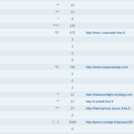
**
10
***
23
*
6
*****
120
*3*
672
http://marc.saumade.free.fr
3
2
0
0
*3*
766
http://www.roquecarbajo.com
0
0
2
**
12
http://manoushlight.skyblog.com
**
12
http://canbell.free.fr
***
27
http://hieronymus.assoc.free.fr
0
(°_°)
2008
http://perso.orange.fr/jacquou25/
0