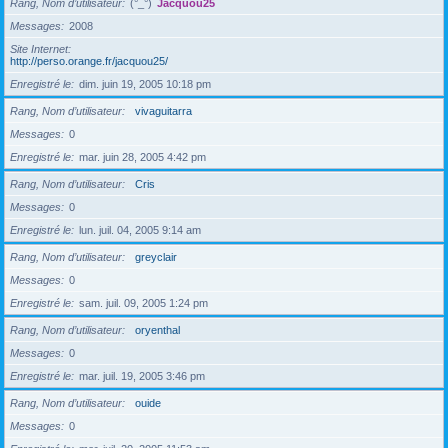
Rang, Nom d’utilisateur
(°_°)
Jacquou25
Messages
2008
Site Internet
http://perso.orange.fr/jacquou25/
Enregistré le
dim. juin 19, 2005 10:18 pm
Rang, Nom d’utilisateur
vivaguitarra
Messages
0
Enregistré le
mar. juin 28, 2005 4:42 pm
Rang, Nom d’utilisateur
Cris
Messages
0
Enregistré le
lun. juil. 04, 2005 9:14 am
Rang, Nom d’utilisateur
greyclair
Messages
0
Enregistré le
sam. juil. 09, 2005 1:24 pm
Rang, Nom d’utilisateur
oryenthal
Messages
0
Enregistré le
mar. juil. 19, 2005 3:46 pm
Rang, Nom d’utilisateur
ouide
Messages
0