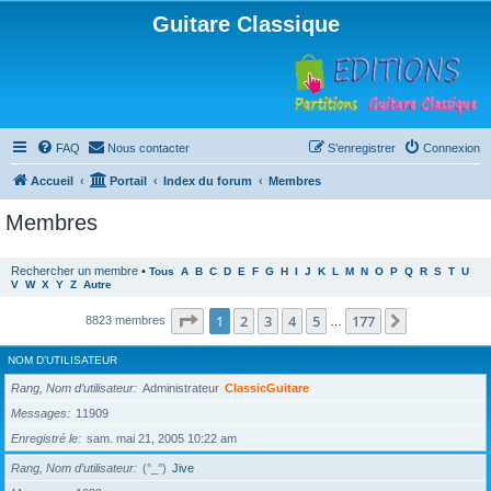
Guitare Classique
FAQ
Nous contacter
S’enregistrer
Connexion
Accueil
Portail
Index du forum
Membres
Membres
Rechercher un membre
•
Tous
A
B
C
D
E
F
G
H
I
J
K
L
M
N
O
P
Q
R
S
T
U
V
W
X
Y
Z
Autre
Page
1
sur
177
1
2
3
4
5
177
Suivante
8823 membres
…
NOM D’UTILISATEUR
Rang, Nom d’utilisateur
Administrateur
ClassicGuitare
Messages
11909
Enregistré le
sam. mai 21, 2005 10:22 am
Rang, Nom d’utilisateur
(°_°)
Jive