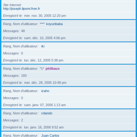
Site Internet
http://joseph.lipomi.free.fr
Enregistré le
mer. nov. 30, 2005 12:20 pm
Rang, Nom d’utilisateur
****
koyunbaba
Messages
48
Enregistré le
sam. déc. 10, 2005 4:06 pm
Rang, Nom d’utilisateur
iki
Messages
0
Enregistré le
lun. déc. 12, 2005 5:38 pm
Rang, Nom d’utilisateur
*1*
philbaux
Messages
160
Enregistré le
mer. déc. 28, 2005 10:48 pm
Rang, Nom d’utilisateur
izaho
Messages
0
Enregistré le
sam. janv. 07, 2006 1:13 am
Rang, Nom d’utilisateur
rolando
Messages
2
Enregistré le
lun. janv. 16, 2006 9:52 am
Rang, Nom d’utilisateur
Juan Carlos