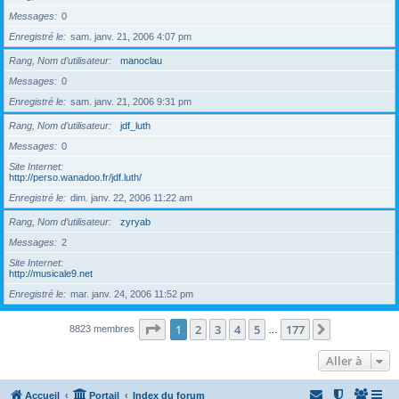
Messages
0
Enregistré le
sam. janv. 21, 2006 4:07 pm
Rang, Nom d’utilisateur
manoclau
Messages
0
Enregistré le
sam. janv. 21, 2006 9:31 pm
Rang, Nom d’utilisateur
jdf_luth
Messages
0
Site Internet
http://perso.wanadoo.fr/jdf.luth/
Enregistré le
dim. janv. 22, 2006 11:22 am
Rang, Nom d’utilisateur
zyryab
Messages
2
Site Internet
http://musicale9.net
Enregistré le
mar. janv. 24, 2006 11:52 pm
Page
1
sur
177
1
2
3
4
5
177
Suivante
8823 membres
…
Aller à
Accueil
Portail
Index du forum