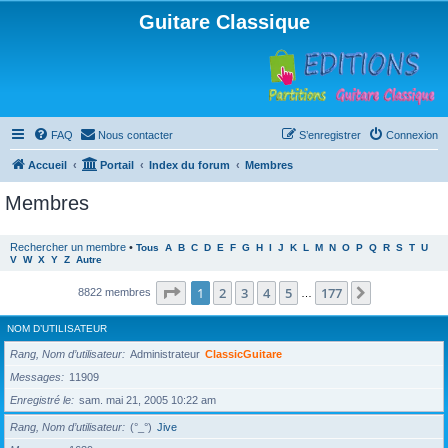
Guitare Classique
FAQ
Nous contacter
S’enregistrer
Connexion
Accueil
Portail
Index du forum
Membres
Membres
Rechercher un membre
•
Tous
A
B
C
D
E
F
G
H
I
J
K
L
M
N
O
P
Q
R
S
T
U
V
W
X
Y
Z
Autre
Page
1
sur
177
1
2
3
4
5
177
Suivante
8822 membres
…
NOM D’UTILISATEUR
Rang, Nom d’utilisateur
Administrateur
ClassicGuitare
Messages
11909
Enregistré le
sam. mai 21, 2005 10:22 am
Rang, Nom d’utilisateur
(°_°)
Jive