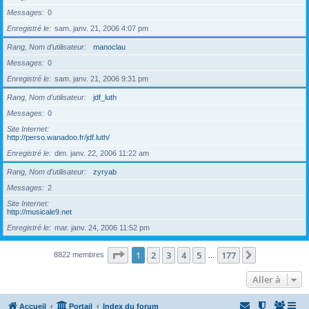
Messages
0
Enregistré le
sam. janv. 21, 2006 4:07 pm
Rang, Nom d’utilisateur
manoclau
Messages
0
Enregistré le
sam. janv. 21, 2006 9:31 pm
Rang, Nom d’utilisateur
jdf_luth
Messages
0
Site Internet
http://perso.wanadoo.fr/jdf.luth/
Enregistré le
dim. janv. 22, 2006 11:22 am
Rang, Nom d’utilisateur
zyryab
Messages
2
Site Internet
http://musicale9.net
Enregistré le
mar. janv. 24, 2006 11:52 pm
Page
1
sur
177
1
2
3
4
5
177
Suivante
8822 membres
…
Aller à
Accueil
Portail
Index du forum