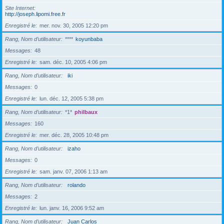
Site Internet
http://joseph.lipomi.free.fr
Enregistré le
mer. nov. 30, 2005 12:20 pm
Rang, Nom d’utilisateur
****
koyunbaba
Messages
48
Enregistré le
sam. déc. 10, 2005 4:06 pm
Rang, Nom d’utilisateur
iki
Messages
0
Enregistré le
lun. déc. 12, 2005 5:38 pm
Rang, Nom d’utilisateur
*1*
philbaux
Messages
160
Enregistré le
mer. déc. 28, 2005 10:48 pm
Rang, Nom d’utilisateur
izaho
Messages
0
Enregistré le
sam. janv. 07, 2006 1:13 am
Rang, Nom d’utilisateur
rolando
Messages
2
Enregistré le
lun. janv. 16, 2006 9:52 am
Rang, Nom d’utilisateur
Juan Carlos