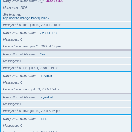
Rang, Nom d’utilisateur
(°_°)
Jacquou25
Messages
2008
Site Internet
http://perso.orange.fr/jacquou25/
Enregistré le
dim. juin 19, 2005 10:18 pm
Rang, Nom d’utilisateur
vivaguitarra
Messages
0
Enregistré le
mar. juin 28, 2005 4:42 pm
Rang, Nom d’utilisateur
Cris
Messages
0
Enregistré le
lun. juil. 04, 2005 9:14 am
Rang, Nom d’utilisateur
greyclair
Messages
0
Enregistré le
sam. juil. 09, 2005 1:24 pm
Rang, Nom d’utilisateur
oryenthal
Messages
0
Enregistré le
mar. juil. 19, 2005 3:46 pm
Rang, Nom d’utilisateur
ouide
Messages
0