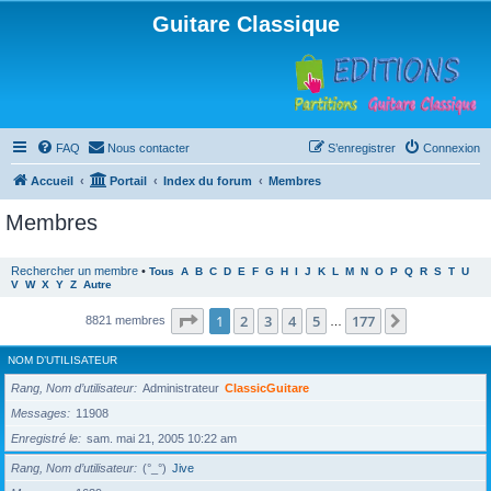
Guitare Classique
FAQ
Nous contacter
S’enregistrer
Connexion
Accueil
Portail
Index du forum
Membres
Membres
Rechercher un membre
•
Tous
A
B
C
D
E
F
G
H
I
J
K
L
M
N
O
P
Q
R
S
T
U
V
W
X
Y
Z
Autre
Page
1
sur
177
1
2
3
4
5
177
Suivante
8821 membres
…
NOM D’UTILISATEUR
Rang, Nom d’utilisateur
Administrateur
ClassicGuitare
Messages
11908
Enregistré le
sam. mai 21, 2005 10:22 am
Rang, Nom d’utilisateur
(°_°)
Jive