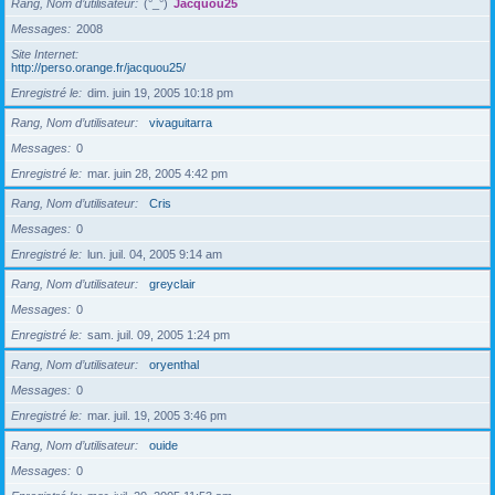
Rang, Nom d’utilisateur
(°_°)
Jacquou25
Messages
2008
Site Internet
http://perso.orange.fr/jacquou25/
Enregistré le
dim. juin 19, 2005 10:18 pm
Rang, Nom d’utilisateur
vivaguitarra
Messages
0
Enregistré le
mar. juin 28, 2005 4:42 pm
Rang, Nom d’utilisateur
Cris
Messages
0
Enregistré le
lun. juil. 04, 2005 9:14 am
Rang, Nom d’utilisateur
greyclair
Messages
0
Enregistré le
sam. juil. 09, 2005 1:24 pm
Rang, Nom d’utilisateur
oryenthal
Messages
0
Enregistré le
mar. juil. 19, 2005 3:46 pm
Rang, Nom d’utilisateur
ouide
Messages
0