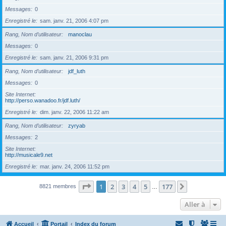
Messages
0
Enregistré le
sam. janv. 21, 2006 4:07 pm
Rang, Nom d’utilisateur
manoclau
Messages
0
Enregistré le
sam. janv. 21, 2006 9:31 pm
Rang, Nom d’utilisateur
jdf_luth
Messages
0
Site Internet
http://perso.wanadoo.fr/jdf.luth/
Enregistré le
dim. janv. 22, 2006 11:22 am
Rang, Nom d’utilisateur
zyryab
Messages
2
Site Internet
http://musicale9.net
Enregistré le
mar. janv. 24, 2006 11:52 pm
Page
1
sur
177
1
2
3
4
5
177
Suivante
8821 membres
…
Aller à
Accueil
Portail
Index du forum