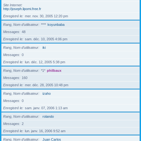
Site Internet
http://joseph.lipomi.free.fr
Enregistré le
mer. nov. 30, 2005 12:20 pm
Rang, Nom d’utilisateur
****
koyunbaba
Messages
48
Enregistré le
sam. déc. 10, 2005 4:06 pm
Rang, Nom d’utilisateur
iki
Messages
0
Enregistré le
lun. déc. 12, 2005 5:38 pm
Rang, Nom d’utilisateur
*1*
philbaux
Messages
160
Enregistré le
mer. déc. 28, 2005 10:48 pm
Rang, Nom d’utilisateur
izaho
Messages
0
Enregistré le
sam. janv. 07, 2006 1:13 am
Rang, Nom d’utilisateur
rolando
Messages
2
Enregistré le
lun. janv. 16, 2006 9:52 am
Rang, Nom d’utilisateur
Juan Carlos