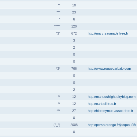
**
10
***
23
*
6
*****
120
*3*
672
http://marc.saumade.free.fr
3
2
0
0
*3*
766
http://www.roquecarbajo.com
0
0
2
**
12
http://manoushlight.skyblog.com
**
12
http://canbell.free.fr
***
27
http://hieronymus.assoc.free.fr
0
(°_°)
2008
http://perso.orange.fr/jacquou25/
0