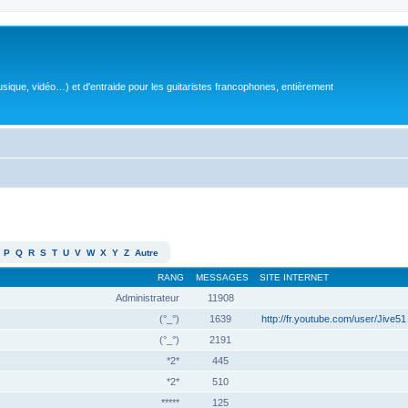
sique, vidéo…) et d'entraide pour les guitaristes francophones, entièrement
P
Q
R
S
T
U
V
W
X
Y
Z
Autre
RANG
MESSAGES
SITE INTERNET
Administrateur
11908
(°_°)
1639
http://fr.youtube.com/user/Jive51
(°_°)
2191
*2*
445
*2*
510
*****
125