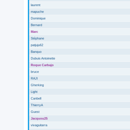
laurent
mapuche
Dominique
Bernard
Marc
Stéphane
patjuju62
Banquo
Dubuis Antoinette
Roque Carbajo
bruce
RAJI
Gherking
Light
Canbell
ThierryA
Guest
Jacquou25
vivaguitarra