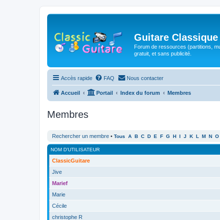
Guitare Classique
Forum de ressources (partitions, mu
gratuit, et sans publicité.
Accès rapide
FAQ
Nous contacter
Accueil
Portail
Index du forum
Membres
Membres
Rechercher un membre
•
Tous
A
B
C
D
E
F
G
H
I
J
K
L
M
N
O
NOM D’UTILISATEUR
ClassicGuitare
Jive
Marief
Marie
Cécile
christophe R