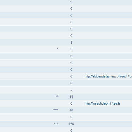
0
0
0
0
0
0
1
*
5
0
0
0
0
http://elduendeflamenco.free.fr/f
0
4
**
14
0
http://joseph.lipomi.free.fr
****
48
0
*1*
160
0