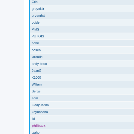
Cris
greyclair
oryenthal
ouide
PhilG
PUTOIS
achill
bosco
larouille
andy boso
JeanG
K1000
William
Sergeï
Tom
Gadjo latino
koyunbaba
iki
philbaux
izaho