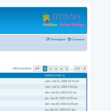
S’enregistrer
Connexion
Page
1
sur
177
1
2
3
4
5
177
Suivante
8819 membres
…
ENREGISTRÉ LE
sam. mai 21, 2005 10:22 am
sam. mai 21, 2005 3:26 pm
dim. mai 22, 2005 8:27 am
jeu. mai 26, 2005 10:48 am
dim. mai 29, 2005 10:30 pm
jeu. juin 02, 2005 6:57 pm