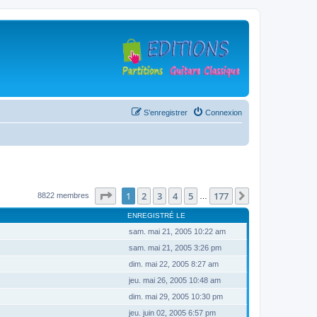
S’enregistrer
Connexion
Page
1
sur
177
1
2
3
4
5
177
Suivante
8822 membres
…
ENREGISTRÉ LE
sam. mai 21, 2005 10:22 am
sam. mai 21, 2005 3:26 pm
dim. mai 22, 2005 8:27 am
jeu. mai 26, 2005 10:48 am
dim. mai 29, 2005 10:30 pm
jeu. juin 02, 2005 6:57 pm