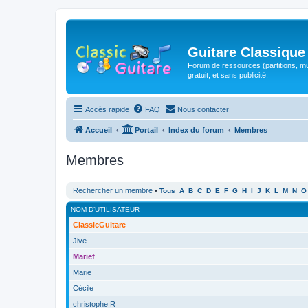
Guitare Classique
Forum de ressources (partitions, mu
gratuit, et sans publicité.
Accès rapide
FAQ
Nous contacter
Accueil
Portail
Index du forum
Membres
Membres
Rechercher un membre
•
Tous
A
B
C
D
E
F
G
H
I
J
K
L
M
N
O
NOM D’UTILISATEUR
ClassicGuitare
Jive
Marief
Marie
Cécile
christophe R