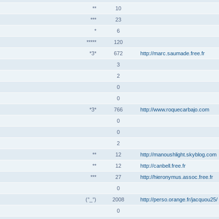
**
10
***
23
*
6
*****
120
*3*
672
http://marc.saumade.free.fr
3
2
0
0
*3*
766
http://www.roquecarbajo.com
0
0
2
**
12
http://manoushlight.skyblog.com
**
12
http://canbell.free.fr
***
27
http://hieronymus.assoc.free.fr
0
(°_°)
2008
http://perso.orange.fr/jacquou25/
0