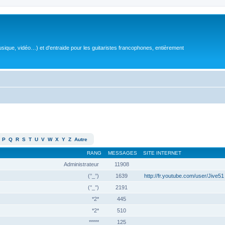
sique, vidéo…) et d'entraide pour les guitaristes francophones, entièrement
P
Q
R
S
T
U
V
W
X
Y
Z
Autre
RANG
MESSAGES
SITE INTERNET
Administrateur
11908
(°_°)
1639
http://fr.youtube.com/user/Jive51
(°_°)
2191
*2*
445
*2*
510
*****
125