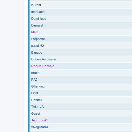
laurent
mapuche
Dominique
Bernard
Marc
Stéphane
patjuju62
Banquo
Dubuis Antoinette
Roque Carbajo
bruce
RAJI
Gherking
Light
Canbell
ThierryA
Guest
Jacquou25
vivaguitarra