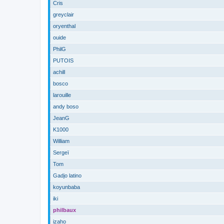
Cris
greyclair
oryenthal
ouide
PhilG
PUTOIS
achill
bosco
larouille
andy boso
JeanG
K1000
William
Sergeï
Tom
Gadjo latino
koyunbaba
iki
philbaux
izaho