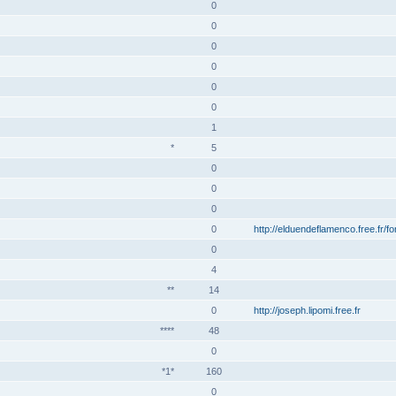
0
0
0
0
0
0
1
*
5
0
0
0
0
http://elduendeflamenco.free.fr/f
0
4
**
14
0
http://joseph.lipomi.free.fr
****
48
0
*1*
160
0