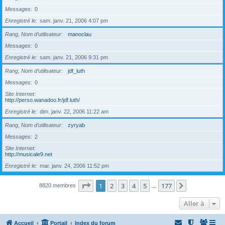
Messages
0
Enregistré le
sam. janv. 21, 2006 4:07 pm
Rang, Nom d’utilisateur
manoclau
Messages
0
Enregistré le
sam. janv. 21, 2006 9:31 pm
Rang, Nom d’utilisateur
jdf_luth
Messages
0
Site Internet
http://perso.wanadoo.fr/jdf.luth/
Enregistré le
dim. janv. 22, 2006 11:22 am
Rang, Nom d’utilisateur
zyryab
Messages
2
Site Internet
http://musicale9.net
Enregistré le
mar. janv. 24, 2006 11:52 pm
Page
1
sur
177
1
2
3
4
5
177
Suivante
8820 membres
…
Aller à
Accueil
Portail
Index du forum