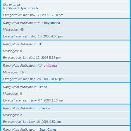
Site Internet
http://joseph.lipomi.free.fr
Enregistré le
mer. nov. 30, 2005 12:20 pm
Rang, Nom d’utilisateur
****
koyunbaba
Messages
48
Enregistré le
sam. déc. 10, 2005 4:06 pm
Rang, Nom d’utilisateur
iki
Messages
0
Enregistré le
lun. déc. 12, 2005 5:38 pm
Rang, Nom d’utilisateur
*1*
philbaux
Messages
160
Enregistré le
mer. déc. 28, 2005 10:48 pm
Rang, Nom d’utilisateur
izaho
Messages
0
Enregistré le
sam. janv. 07, 2006 1:13 am
Rang, Nom d’utilisateur
rolando
Messages
2
Enregistré le
lun. janv. 16, 2006 9:52 am
Rang, Nom d’utilisateur
Juan Carlos