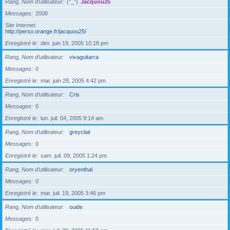
Rang, Nom d’utilisateur
(°_°)
Jacquou25
Messages
2008
Site Internet
http://perso.orange.fr/jacquou25/
Enregistré le
dim. juin 19, 2005 10:18 pm
Rang, Nom d’utilisateur
vivaguitarra
Messages
0
Enregistré le
mar. juin 28, 2005 4:42 pm
Rang, Nom d’utilisateur
Cris
Messages
0
Enregistré le
lun. juil. 04, 2005 9:14 am
Rang, Nom d’utilisateur
greyclair
Messages
0
Enregistré le
sam. juil. 09, 2005 1:24 pm
Rang, Nom d’utilisateur
oryenthal
Messages
0
Enregistré le
mar. juil. 19, 2005 3:46 pm
Rang, Nom d’utilisateur
ouide
Messages
0