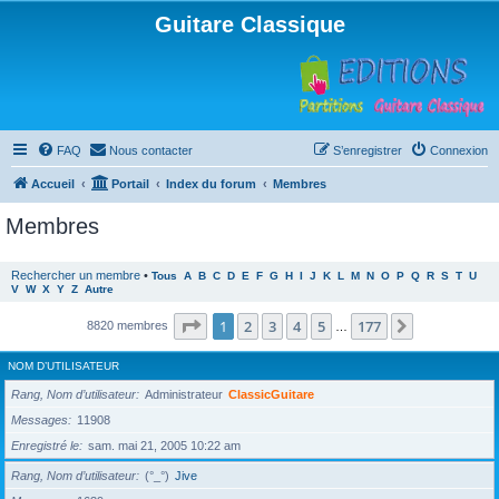
Guitare Classique
FAQ
Nous contacter
S’enregistrer
Connexion
Accueil
Portail
Index du forum
Membres
Membres
Rechercher un membre
•
Tous
A
B
C
D
E
F
G
H
I
J
K
L
M
N
O
P
Q
R
S
T
U
V
W
X
Y
Z
Autre
Page
1
sur
177
1
2
3
4
5
177
Suivante
8820 membres
…
NOM D’UTILISATEUR
Rang, Nom d’utilisateur
Administrateur
ClassicGuitare
Messages
11908
Enregistré le
sam. mai 21, 2005 10:22 am
Rang, Nom d’utilisateur
(°_°)
Jive