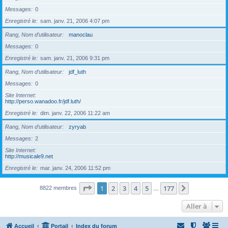
Messages
0
Enregistré le
sam. janv. 21, 2006 4:07 pm
Rang, Nom d’utilisateur
manoclau
Messages
0
Enregistré le
sam. janv. 21, 2006 9:31 pm
Rang, Nom d’utilisateur
jdf_luth
Messages
0
Site Internet
http://perso.wanadoo.fr/jdf.luth/
Enregistré le
dim. janv. 22, 2006 11:22 am
Rang, Nom d’utilisateur
zyryab
Messages
2
Site Internet
http://musicale9.net
Enregistré le
mar. janv. 24, 2006 11:52 pm
Page
1
sur
177
1
2
3
4
5
177
Suivante
8822 membres
…
Aller à
Accueil
Portail
Index du forum