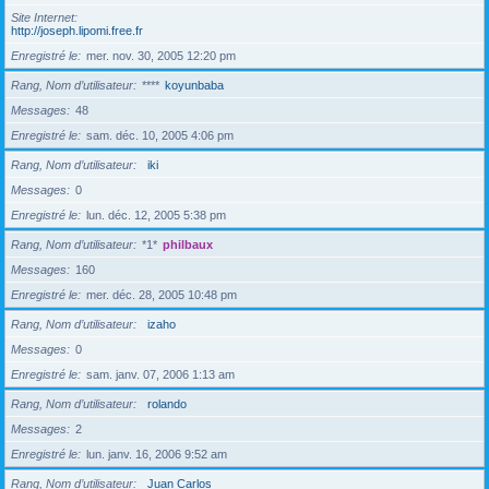
Site Internet
http://joseph.lipomi.free.fr
Enregistré le
mer. nov. 30, 2005 12:20 pm
Rang, Nom d’utilisateur
****
koyunbaba
Messages
48
Enregistré le
sam. déc. 10, 2005 4:06 pm
Rang, Nom d’utilisateur
iki
Messages
0
Enregistré le
lun. déc. 12, 2005 5:38 pm
Rang, Nom d’utilisateur
*1*
philbaux
Messages
160
Enregistré le
mer. déc. 28, 2005 10:48 pm
Rang, Nom d’utilisateur
izaho
Messages
0
Enregistré le
sam. janv. 07, 2006 1:13 am
Rang, Nom d’utilisateur
rolando
Messages
2
Enregistré le
lun. janv. 16, 2006 9:52 am
Rang, Nom d’utilisateur
Juan Carlos