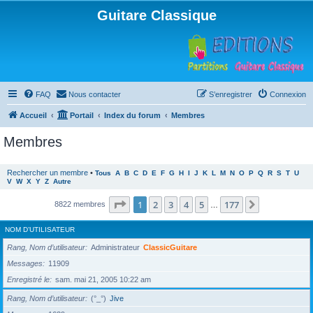
Guitare Classique
FAQ
Nous contacter
S’enregistrer
Connexion
Accueil
Portail
Index du forum
Membres
Membres
Rechercher un membre
•
Tous
A
B
C
D
E
F
G
H
I
J
K
L
M
N
O
P
Q
R
S
T
U
V
W
X
Y
Z
Autre
Page
1
sur
177
1
2
3
4
5
177
Suivante
8822 membres
…
NOM D’UTILISATEUR
Rang, Nom d’utilisateur
Administrateur
ClassicGuitare
Messages
11909
Enregistré le
sam. mai 21, 2005 10:22 am
Rang, Nom d’utilisateur
(°_°)
Jive