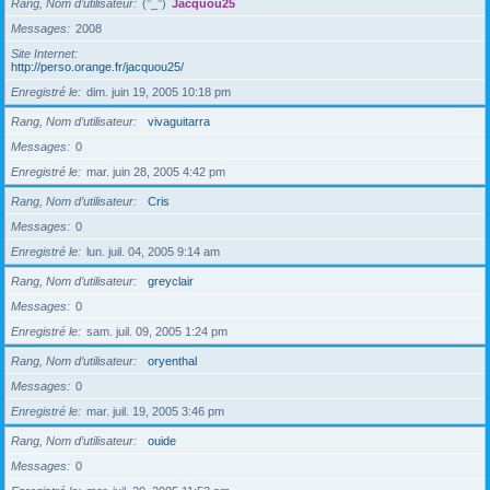
Rang, Nom d’utilisateur
(°_°)
Jacquou25
Messages
2008
Site Internet
http://perso.orange.fr/jacquou25/
Enregistré le
dim. juin 19, 2005 10:18 pm
Rang, Nom d’utilisateur
vivaguitarra
Messages
0
Enregistré le
mar. juin 28, 2005 4:42 pm
Rang, Nom d’utilisateur
Cris
Messages
0
Enregistré le
lun. juil. 04, 2005 9:14 am
Rang, Nom d’utilisateur
greyclair
Messages
0
Enregistré le
sam. juil. 09, 2005 1:24 pm
Rang, Nom d’utilisateur
oryenthal
Messages
0
Enregistré le
mar. juil. 19, 2005 3:46 pm
Rang, Nom d’utilisateur
ouide
Messages
0